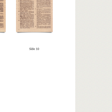
syndikatet
Rigsdagen, den danske
Schalburgkorpset
Sejrøgade, Kbh.
Siemens
lectric, Kbh.
Storbritannien
Sønderjylland
T
Titan, fabrik
V
Valby
Vedel, Aage H., viceadmiral
ingborg
Vorup
Vraa
Vridsløselille
Vægtergaarden
Side 10