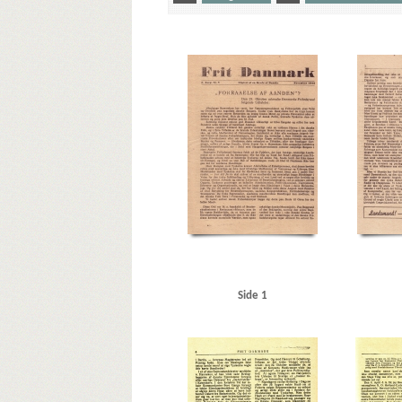
Yderligere tags
A
Aalborg
Aalborg Havn
Aarhus
Aarhus Motor
Autofon, Kbh.
Autogaarden, Roskilde
Automobilhalle
Bruun, K.V., cand.polit.
Bryld, lrs.
Børge Hansens Radi
D.B. Adler & Co., bankierfirma
Dagmarbio
Dagmarhu
Dietrich, Dr., rigspressechef
Dornier, firma
DSB (De Da
Engberg, snedker
F
F.L. Schmidth
Fiat, Kbh.
Fr
Gielstrup, Jens, forfatter
Glad, slagtermester, Slagelse
Hans Nielsens Frølager, Slagelse
Hans Olsens Børste-, Pe
Hillerød Dampvaskeri
Hillerød Station
Hj. Brantings 
Hyldegaard Petersens Bilværksted, Kbh.
Høilund-Carlsen
Jacobsen, Henry, Holbæk
Jensen, Christian, repræsent
Kastrup Flyveplads
Kina
Klithotellet, Hulerød
Knutz
Kys til højre og venstre, bogtitel
København, hotel, Hil
Side 1
Lodberg, restaurant, Kbh.
London
Lunderskov
Lyn
Mocca, restaurant, Kbh.
Modstandsbevægelsen
Mos
Ndr. Fasanvvej, Kbh.
Nielsen, Aage, jord- og betonarbej
Nørrebrogade, Kbh.
O
Odder
Odens og Christen
Ortskommandanturet, Viborg
Otterup Geværfabrik