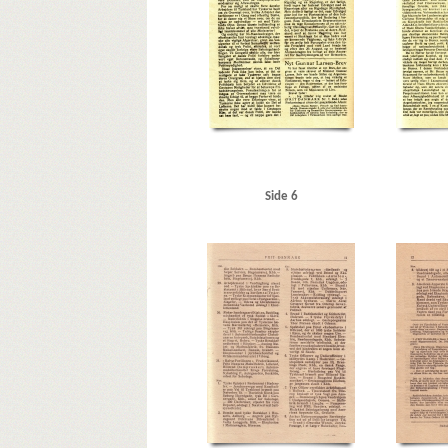
Raadmandsgade, Kbh.
RAF (Royal Air Force)
Randers
Rigsdagens Samarbejdsudvalg (Nimandsudvalget)
Riss
Silkeborg
Sjælland
Sjælland, storebæltsfærge
Sjæl
Strandboulevarden, Kbh.
Størkafeen
Super Service, 
Tosca, restaurant, Kbh.
Tysk politi
Tønder
U
Ud
Vesterbrogade, Kbh.
Vestergade, Kbh.
Vesterport
Ve
W
Washington
Wedela, skotøjsfabrik
Ø
Ør
Side 6