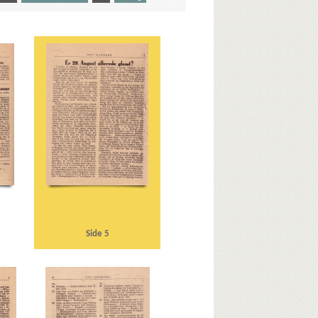
Hørsholm
Auning Møbel- og Madrasfabrik
Kbh.
Borgerrepræsentationen
Bredgade, Kbh.
rchill, Winston
Clearingkontoen
D
Den usynlige Front, bogtitel
Deutsche Wurst, Kbh.
ekano, Kbh.
Ellehauge Jørgensen, inspektør
rgade, Kbh.
Genevekonventionen
ke
Hanneken, Hermann von
avn
Hellesens Fabrikker
Helsingør
Hillerød
ell
Hvidovre
Islands Brygge
Italien
J
K
Kalundborg
Kalvø-Pavillonen, Frederikssund
, Ejnar, ors.
Krusaagade, Kbh.
sen, P.B., Helsingør
Lillerød Savværk
Side 5
lbye, grosserer
Meyer, fru, Hellerup
Mildner, Rudolf
Nakskov Værft
Nazistisk Ungdom
land
Næstved
Nørrebro Station
ens, mekaniker
Orlogsværftet
r, Gørding
R
Raadhuspladsen, Kbh.