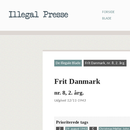
FORSIDE
BLADE
De Illegale Blade
Frit Danmark, nr. 8, 2. årg.
Frit Danmark
nr. 8, 2. årg.
Udgivet 12/11-1943
Prioriterede tags
2
29. august 1943
C
Christmas Møller, John,