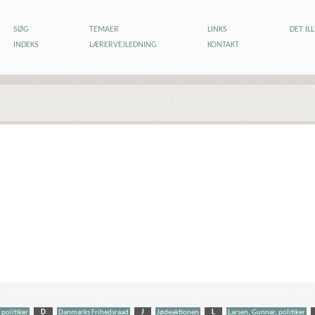
SØG
TEMAER
LINKS
DET IL
INDEKS
LÆRERVEJLEDNING
KONTAKT
 politiker
D
Danmarks Frihedsraad
J
Jødeaktionen
L
Larsen, Gunnar, politiker