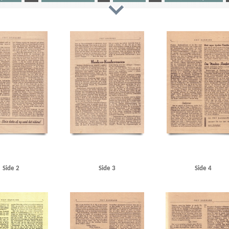
kampagni
Aarhus Sydhavn
Amager
American Apparate Co., Gentofte
Andersen, O., snedker, 
n, Roskilde
B
Badehotellet, Hulerød
Bentzen, smed
Berlin
Best, Werner
Blegdamsvej, 
ofabrik, Kbh.
C
Christiansen, autoforhandler, Hobro
Christmas Møller, John, politiker
Chu
s
Damgaard, DSU-Lygten, Kbh.
Danmarks Frihedsraad
De forenede Automobilfabrikker, Odense
nske Statsbaner)
DSU (Danmarks Socialdemokratiske Ungdom)
E
Eden, Anthony
Elektrom
ikorps Danmark
Frit Danmark
Fritz Hansens Møbelfabrik, Hillerød
Frogner, Carl
G
Gartne
Grundtvigs Hus
H
Haagkonventionen
Haderslev
Hadsund
Handelsministerium, det dans
nsel- og Gadekostfabrik
Hans Petersen & Co., Kbh.
Hasseris
Heimdal, marinefartøj
Hellerup H
Plads, Kbh.
Hobro Rutebilstation
Hoff, Troels, statsadvokat
Holbæk
Horserødlejren
Hull, Cord
, K.O., lrs.
Hølunds Automobilværksted, Skanderborg
I
Indenrigsministerium, det danske
ant
Jensen, Ib Egon, Kbh.
Jernbanehotellet, Viborg
Justitsministerium, det danske
Jylland
en, Peter, generaldirektør
Kolding
Kongens Nytorv
Krag, autoforhandler, Nykøbing F.
Krenchel
lerød
Københavns Frihavn
Københavns Magistrat
L
Langaa
Larsen, Gunnar, politiker
Lar
Side 2
Side 3
Side 4
gby
Lyngby Station
Lyngbyvej, Kbh.
M
Marinevagten, Horsens
Mauff, Oberstleutnant
Me
kva
Moskvakonferencen
Muslingekogeriet, Løgstør
Møller, Jens, fisker, Skive
N
Nakskov
der
Nielsen, Aage, modstandsmand
Nielsen, Thor, ostehandler, Odense
Nyborg
Nykøbing Sjæl
sens mekaniske værksted
Odense
Odin, storebæltsfærge
Olsen, Hans, børstenbinder
Olsen, J
P
Perch, Peer, løjtnant
Petersen, Wilfred, politiker
Postgaarden, Slagelse
Poulsen, mekanike