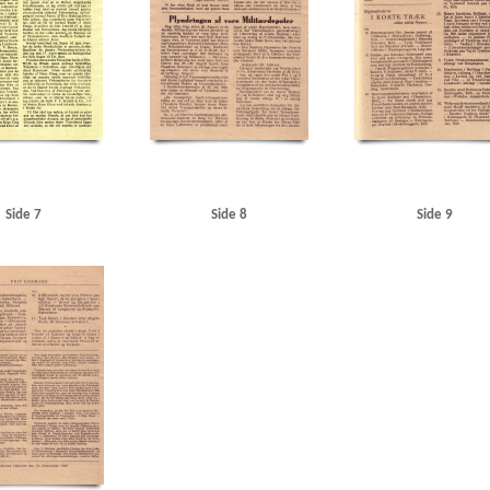
Refshaleøen
Reinhards Motorcykelfabrik
Reofon, Kbh.
Repræsentanternes Hus
Ribe
Riffel
kov
Roosevelt, Franklin D.
Roskildevej
Rungsted Maskinsnedkeri
Rusland
Røde Kors
S
lands Odde
Skive
Skodsborggade, Kbh.
Slagelse
Sovjetunionen
SS
Stalin, Josef
Standard E
Kbh.
Sv. Hansens Møbelsnedkeri, Ranum
Søborg Hovedgade
Søndergaard Nielsen, fisker, Rødding
enrigsministerium, det danske
Ullerup
Undsgaardsvej, Odense
USA
USSR
Utterslev Mose
stjylland
Vestre Baadehavn, Aalborg
Vestre Fængsel
Vestre Kirkegaard
Vibenshus
Viby
Vord
esund
Øresundsgade, Kbh.
Østrig
Side 7
Side 8
Side 9