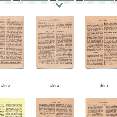
kampagni
Aarhus Sydhavn
Amager
American Apparate Co., Gentofte
Andersen, O., snedker, 
n, Roskilde
B
Badehotellet, Hulerød
Bentzen, smed
Berlin
Best, Werner
Blegdamsvej, 
ofabrik, Kbh.
C
Christiansen, autoforhandler, Hobro
Christmas Møller, John, politiker
Chu
s
Damgaard, DSU-Lygten, Kbh.
Danmarks Frihedsraad
De forenede Automobilfabrikker, Odense
nske Statsbaner)
DSU (Danmarks Socialdemokratiske Ungdom)
E
Eden, Anthony
Elektrom
ikorps Danmark
Frit Danmark
Fritz Hansens Møbelfabrik, Hillerød
Frogner, Carl
G
Gartne
Grundtvigs Hus
H
Haagkonventionen
Haderslev
Hadsund
Handelsministerium, det dans
nsel- og Gadekostfabrik
Hans Petersen & Co., Kbh.
Hasseris
Heimdal, marinefartøj
Hellerup H
Plads, Kbh.
Hobro Rutebilstation
Hoff, Troels, statsadvokat
Holbæk
Horserødlejren
Hull, Cord
, K.O., lrs.
Hølunds Automobilværksted, Skanderborg
I
Indenrigsministerium, det danske
ant
Jensen, Ib Egon, Kbh.
Jernbanehotellet, Viborg
Justitsministerium, det danske
Jylland
en, Peter, generaldirektør
Kolding
Kongens Nytorv
Krag, autoforhandler, Nykøbing F.
Krenchel
lerød
Københavns Frihavn
Københavns Magistrat
L
Langaa
Larsen, Gunnar, politiker
Lar
Side 2
Side 3
Side 4
gby
Lyngby Station
Lyngbyvej, Kbh.
M
Marinevagten, Horsens
Mauff, Oberstleutnant
Me
kva
Moskvakonferencen
Muslingekogeriet, Løgstør
Møller, Jens, fisker, Skive
N
Nakskov
der
Nielsen, Aage, modstandsmand
Nielsen, Thor, ostehandler, Odense
Nyborg
Nykøbing Sjæl
sens mekaniske værksted
Odense
Odin, storebæltsfærge
Olsen, Hans, børstenbinder
Olsen, J
P
Perch, Peer, løjtnant
Petersen, Wilfred, politiker
Postgaarden, Slagelse
Poulsen, mekanike