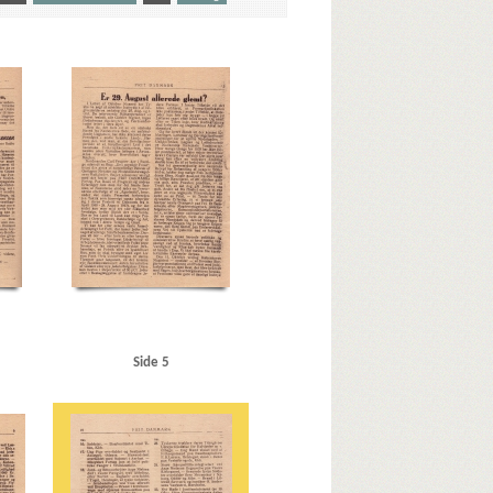
Hørsholm
Auning Møbel- og Madrasfabrik
Kbh.
Borgerrepræsentationen
Bredgade, Kbh.
rchill, Winston
Clearingkontoen
D
Den usynlige Front, bogtitel
Deutsche Wurst, Kbh.
ekano, Kbh.
Ellehauge Jørgensen, inspektør
rgade, Kbh.
Genevekonventionen
ke
Hanneken, Hermann von
avn
Hellesens Fabrikker
Helsingør
Hillerød
ell
Hvidovre
Islands Brygge
Italien
J
K
Kalundborg
Kalvø-Pavillonen, Frederikssund
, Ejnar, ors.
Krusaagade, Kbh.
sen, P.B., Helsingør
Lillerød Savværk
Side 5
lbye, grosserer
Meyer, fru, Hellerup
Mildner, Rudolf
Nakskov Værft
Nazistisk Ungdom
land
Næstved
Nørrebro Station
ens, mekaniker
Orlogsværftet
r, Gørding
R
Raadhuspladsen, Kbh.