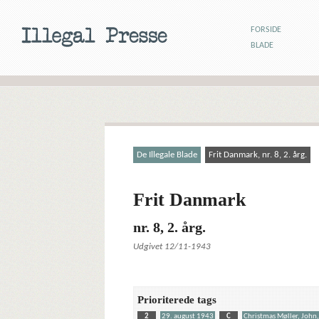
FORSIDE
BLADE
De Illegale Blade
Frit Danmark, nr. 8, 2. årg.
Frit Danmark
nr. 8, 2. årg.
Udgivet 12/11-1943
Prioriterede tags
2
29. august 1943
C
Christmas Møller, John,