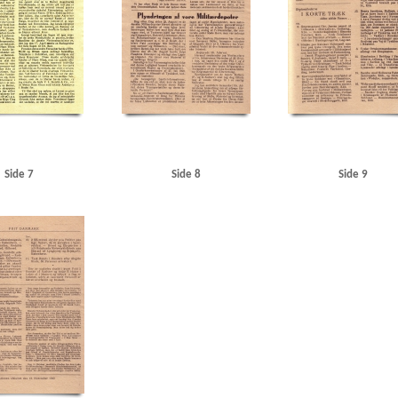
Refshaleøen
Reinhards Motorcykelfabrik
Reofon, Kbh.
Repræsentanternes Hus
Ribe
Riffel
kov
Roosevelt, Franklin D.
Roskildevej
Rungsted Maskinsnedkeri
Rusland
Røde Kors
S
lands Odde
Skive
Skodsborggade, Kbh.
Slagelse
Sovjetunionen
SS
Stalin, Josef
Standard E
Kbh.
Sv. Hansens Møbelsnedkeri, Ranum
Søborg Hovedgade
Søndergaard Nielsen, fisker, Rødding
enrigsministerium, det danske
Ullerup
Undsgaardsvej, Odense
USA
USSR
Utterslev Mose
stjylland
Vestre Baadehavn, Aalborg
Vestre Fængsel
Vestre Kirkegaard
Vibenshus
Viby
Vord
esund
Øresundsgade, Kbh.
Østrig
Side 7
Side 8
Side 9