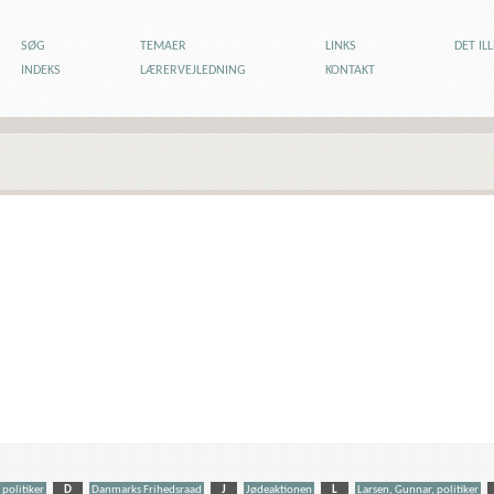
SØG
TEMAER
LINKS
DET IL
INDEKS
LÆRERVEJLEDNING
KONTAKT
 politiker
D
Danmarks Frihedsraad
J
Jødeaktionen
L
Larsen, Gunnar, politiker