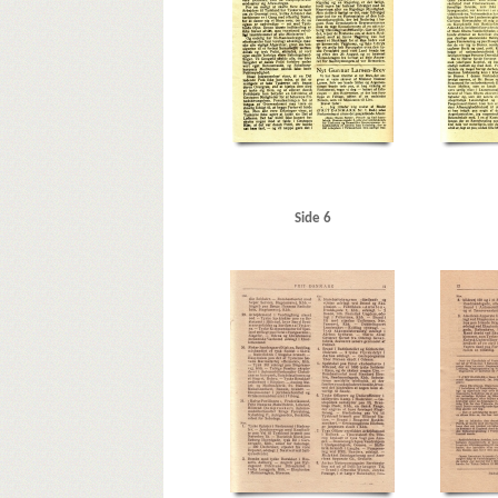
Raadmandsgade, Kbh.
RAF (Royal Air Force)
Randers
Rigsdagens Samarbejdsudvalg (Nimandsudvalget)
Riss
Silkeborg
Sjælland
Sjælland, storebæltsfærge
Sjæl
Strandboulevarden, Kbh.
Størkafeen
Super Service, 
Tosca, restaurant, Kbh.
Tysk politi
Tønder
U
Ud
Vesterbrogade, Kbh.
Vestergade, Kbh.
Vesterport
Ve
W
Washington
Wedela, skotøjsfabrik
Ø
Ør
Side 6