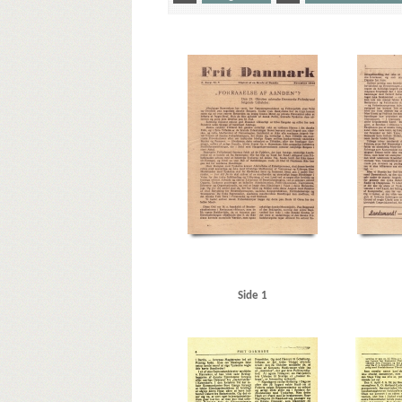
Yderligere tags
A
Aalborg
Aalborg Havn
Aarhus
Aarhus Motor
Autofon, Kbh.
Autogaarden, Roskilde
Automobilhalle
Bruun, K.V., cand.polit.
Bryld, lrs.
Børge Hansens Radi
D.B. Adler & Co., bankierfirma
Dagmarbio
Dagmarhu
Dietrich, Dr., rigspressechef
Dornier, firma
DSB (De Da
Engberg, snedker
F
F.L. Schmidth
Fiat, Kbh.
Fr
Gielstrup, Jens, forfatter
Glad, slagtermester, Slagelse
Hans Nielsens Frølager, Slagelse
Hans Olsens Børste-, Pe
Hillerød Dampvaskeri
Hillerød Station
Hj. Brantings 
Hyldegaard Petersens Bilværksted, Kbh.
Høilund-Carlsen
Jacobsen, Henry, Holbæk
Jensen, Christian, repræsent
Kastrup Flyveplads
Kina
Klithotellet, Hulerød
Knutz
Kys til højre og venstre, bogtitel
København, hotel, Hil
Side 1
Lodberg, restaurant, Kbh.
London
Lunderskov
Lyn
Mocca, restaurant, Kbh.
Modstandsbevægelsen
Mos
Ndr. Fasanvvej, Kbh.
Nielsen, Aage, jord- og betonarbej
Nørrebrogade, Kbh.
O
Odder
Odens og Christen
Ortskommandanturet, Viborg
Otterup Geværfabrik