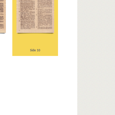
syndikatet
Rigsdagen, den danske
Schalburgkorpset
Sejrøgade, Kbh.
Siemens
lectric, Kbh.
Storbritannien
Sønderjylland
T
Titan, fabrik
V
Valby
Vedel, Aage H., viceadmiral
ingborg
Vorup
Vraa
Vridsløselille
Vægtergaarden
Side 10