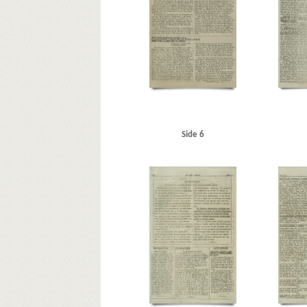
Pancke, Günther
Papandreu, politiker
Paris
Patch, 
Ralov, Børge, solodanser
Rathlousdal, gods
Rheden
Rundstedt, Karl Rudolf Gert von, general
Rusland
Rød
Shellhuset
Skavine, fru, Kbh.
Skov, Gudrun
Skov, In
STB (Skandinavisk Telegram Bureau)
Stockholm
Stran
Tordenskjoldsgade, Kbh.
Torotor, fabrik
Tuborg
U
Værnedamsvej, Kbh.
W
Warszawa
Wien
Wilck
ØK (Østasiatisk Kompagni)
Ørnberg, Elna, solodanser
Side 6