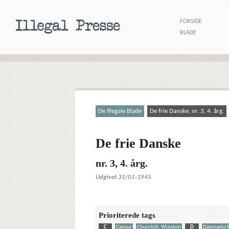
FORSIDE
BLADE
De Illegale Blade
De frie Danske, nr. 3, 4. årg.
De frie Danske
nr. 3, 4. årg.
Udgivet 31/01-1945
Prioriterede tags
C
Censur
Churchill, Winston
D
Danmarks 