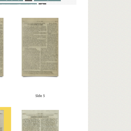
olitiaktionen 19. sept. 1944
R
W
Wilck, Gerhard, kommandant
ociated Press
Astaire, Fred, danser
forfatter
Björnsson, Svein, tandlæge
then & Aagaard
C
Carl Allers Etablissement, Valby
, hotel, Kbh.
Dagmarhus
Dagsposten
stinguised Military Medal
Dyck, Else van, Kbh.
E
en, redaktør
F
Finland
Frankrig
Glyptoteket
Goebbels, Joseph
sts Magasiner
Helsingfors
Helweg Mikkelsen & Co.
bert, UFA-chef
Horsens Statsfængsel
danser
K
Kappner, Hermann
KB-Hallen
, reserveløjtnant
Koux, Eduard, direktør
Side 5
unnar, politiker
Lauesgaard, Elna, solodanser
holm
Lorre, Peter, skuespiller
elchior, Lauritz, kammersanger
llen, Bent von, skuespiller
Munck, Ebbe, redaktør
Odense
P
Paludan-Müller, Svend, oberst