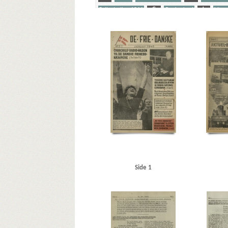
Folkestrejken 1944
G
Grækenland
L
Lönne
Rosenbaum, Børge, pianist alias Victor Borge
S
Sa
Yderligere tags
A
Aachen
Aarhus Svømmehal
Adler Alberti, Pete
Atlantic, restaurant, Stockholm
Attlee, Clement R.
Bob, cafe, Nakskov
Borberg, Svend, redaktør
Bornho
Carltorp, fabrik
Christendom, tidsskrift
Christmas Møl
Danmarks Frihedsraad
Dansk-Tysk Forening
De frie D
EAM
Eden, Anthony
EDES
Ekström, Martin, oberst
Frederiksberg, Kbh.
Frøslevlejren
G
Gammelholm
Goldschmidt, Meir Aron, forfatter
Grækenland
Gøteb
Henkel, koncern
Henkel-Persil, koncern
Hersholt, Jea
Høst, Georg, ambassadør
Høyer, Axel, redaktør
I
Keavy, Hubbard, korrespondent
Kirkelig Pressetjeneste
Side 1
Krenchel, Ejnar, ors.
Københavns Kommune
Københa
Laurell, oberst
Leithoff, Hans, Dr.
Libanon
Lilliengr
Lubitsch, Ernst, filminstruktør
Luviagin, Alexander von
Modstandsbevægelsen, den danske
Modstandsbevægel
Munk, Kaj, forfatter
N
Nationalmuseet
Ndr. Frih