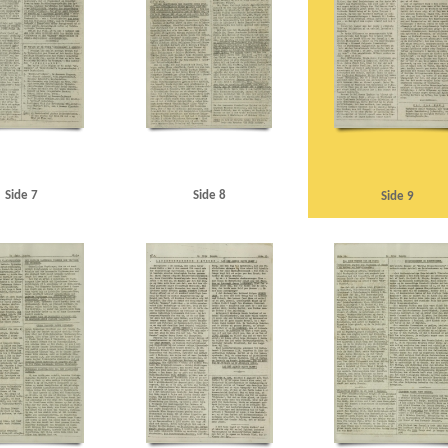
general
Paulsson, kontorchef, Stockholm
Persil, koncern
Politigaarden, Kbh.
Prag
Q
Qu
Riedel, Peter, flyveattaché
Rigsdagen, den danske
Rosenbaum, Børge, pianist alias Victor Borge
ovre Kirke
Rønne Havn
S
Saar
Saxogade, Kbh.
Schacht, Hjalmar
Schacht, Sigrid
Schal
geborg, skuespiller
Socialministerium, det svenske
Sommer, Poul, kaptajn
Sommerkorpset
So
dboulevarden, Kbh.
Svenska Dagbladet
Syrien
Sønderjylland
T
Tannenberg
Telander, re
Udenrigsministerium, det tyske
Underhuset
USA
Utlänningskommissionen
V
V2, vå
, Gerhard, kommandant
Wilson, Tom, korrespondent
Witzleben, von, fam.
Z
Zorvas, gene
Ørnberg, Leif, balletdanser
Østkirken
Side 7
Side 8
Side 9