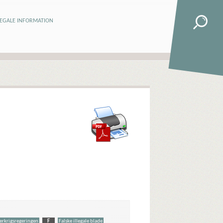
LEGALE INFORMATION
terkrigsregeringen
F
Falske illegale blade