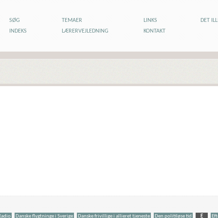
SØG
TEMAER
LINKS
DET IL
INDEKS
LÆRERVEJLEDNING
KONTAKT
Radio
Danske flygtninge i Sverige
Danske frivillige i allieret tjeneste
Den politiløse tid
E
Ef