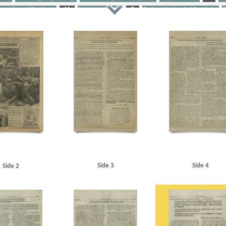
gren, konsul, Stockholm
M
Modstandskampen
P
Paulsson, kontorchef, Stockholm
P
tiretegning
Stikkerlikvideringer
T
Thune Jacobsen, Eigil, politiker
U
Udhængninger
r, politiker
Aktuel Ugerevy
Amerika
Andersen, John, solodanser
Anthoni, finsk politichef
Ass
B
Berdjajew, professor
Berlin
Berlingske Tidende
Best, Hildegart
Best, Werner
Björnsson, 
lm
Bredgade, Kbh.
Brisson, Carl, sanger
Budapest
Bulgakoff, professor
Bæk, E., direktør, Zeu
ler, John, politiker
Churchill, Winston
Clearingdrab
Corsaren, satireblad
D
d'Angleterre
anske
de Hemmer Gudme, Peter
Det danske Raad
Det kgl. Teater
Dietrich, Marlene, sanger
Di
ELAS
Emmeches Metalvarefabrik
Eskelund, Karl, chef for Udenrigsministeriets Pressebureau
Ess
, Kbh.
Gammelholms Vagtkorps
Gernandt, korrespondent
Gleyn, Cyril K., professor, Oregon
org Handels- og Sjøfartstidning
H
Hamburger Illustrierte
Hanneken, Hermann von
Hans Ju
n, skuespiller
Himmler, Heinrich
HIPO
Hollywood
Holm, Fritz, konsul, Gävle
Horn, Otto Her
Istedgade, Kbh.
Italien
J
Jung, general
Jørgen-Jensen, direktør
Jørgen-Jensen, Elna, solo
Kirkenes
Klee, Henning
Knudsen, Einar, værkfører, Magneto, Gentofte
Köhncke, Rolf Heinrich
Side 3
Side 4
Side 2
vns Raadhus
L
l'Humanité
Lamarr, Hedy, skuespiller
Lander, Harald, solodanser
Larsen, G
en, Knud
Lilliengren, telefonmontør, Maribo
London
London Radio
Lönnegren, konsul, Stock
M
Madsen, T.I.P.O.
Malmberg, Orla, direktør
Martinsen, Knud Børge
Meijer, anklager
M
sen, den græske
Moldkjær, Arne, stud.jur.
Möller, Gustav, politiker
Moritz Andersen, fabrik
Mü
avnsgade, Kbh.
Nellemose, William, orlogskaptajn
Neuengamme
New York
Nordnorge
O