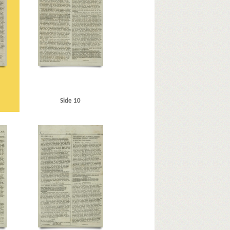
isling, Vidkun
R
Radiohuset
Ruhrdistriktet
burgkorpset
Schalburgtage
Seraphis, oberst
vjetunionen
Statens Udvandringskontor
daktør
Thune Jacobsen, Eigil, politiker
Tokio
ben
Vanløse
Vestfronten
Vor Frue Kirke, Kbh.
ral
Æ
Ægypten
Ø
Side 10