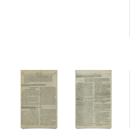
Modstandsbevægelsen, den græske
Moldkjær, Arne, stud.jur.
Möller, Gustav, politiker
N
Nationalmuseet
Ndr. Frihavnsgade, Kbh.
Nellemose, William, orlogskaptajn
Pancke, Günther
Papandreu, politiker
Paris
Patch, general
Paulsson, kontorchef, 
Ralov, Børge, solodanser
Rathlousdal, gods
Rheden
Riedel, Peter, flyveattaché
Rigs
Rundstedt, Karl Rudolf Gert von, general
Rusland
Rødovre Kirke
Rønne Havn
S
Seraphis, oberst
Shellhuset
Skavine, fru, Kbh.
Skov, Gudrun
Skov, Ingeborg, skuespi
Statens Udvandringskontor
STB (Skandinavisk Telegram Bureau)
Stockholm
Strandbo
Thune Jacobsen, Eigil, politiker
Tokio
Tordenskjoldsgade, Kbh.
Torotor, fabrik
Tubo
V2, våben
Vanløse
Vestfronten
Vor Frue Kirke, Kbh.
Værnedamsvej, Kbh.
W
Z
Zorvas, general
Æ
Ægypten
Ø
ØK (Østasiatisk Kompagni)
Ørnberg, E