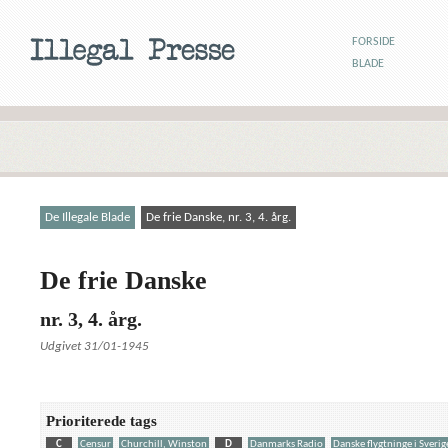
FORSIDE
BLADE
De Illegale Blade
De frie Danske, nr. 3, 4. årg.
De frie Danske
nr. 3, 4. årg.
Udgivet 31/01-1945
Prioriterede tags
C
Censur
Churchill, Winston
D
Danmarks Radio
Danske flygtninge i Sverig