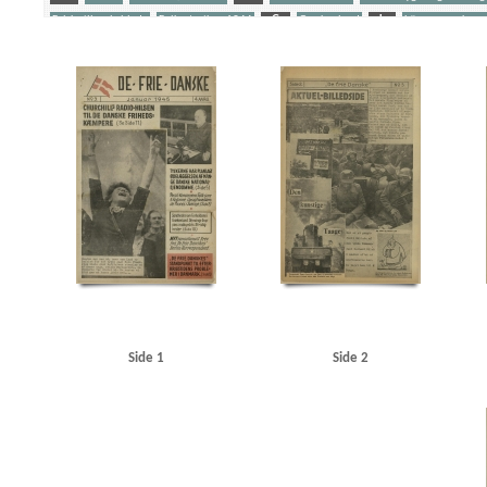
Falske illegale blade
Folkestrejken 1944
G
Grækenland
L
Lönnegren, kons
Politiaktionen 19. sept. 1944
R
Rosenbaum, Børge, pianist alias Victor Borge
S
W
Wilck, Gerhard, kommandant
Yderligere tags
A
Aachen
Aarhus Svømmehal
Adler Alberti, Peter, politiker
Aktuel Ugerevy
Am
Atlantic, restaurant, Stockholm
Attlee, Clement R.
B
Berdjajew, professor
Berli
Bob, cafe, Nakskov
Borberg, Svend, redaktør
Bornholm
Bredgade, Kbh.
Brisson, Ca
Carl Allers Etablissement, Valby
Carltorp, fabrik
Christendom, tidsskrift
Christmas Møl
d'Angleterre, hotel, Kbh.
Dagmarhus
Dagsposten
Danmarks Frihedsraad
Dansk-Tys
Dietrich, Marlene, sanger
Distinguised Military Medal
Dyck, Else van, Kbh.
E
EA
Eskelund, Karl, chef for Udenrigsministeriets Pressebureau
Essen, redaktør
F
Finl
Gernandt, korrespondent
Gleyn, Cyril K., professor, Oregon
Glyptoteket
Goebbels, J
Hamburger Illustrierte
Hanneken, Hermann von
Hans Justs Magasiner
Helsingfors
Himmler, Heinrich
HIPO
Hollywood
Holm, Fritz, konsul, Gävle
Horn, Otto Herbert,
Side 1
Side 2
Italien
J
Jung, general
Jørgen-Jensen, direktør
Jørgen-Jensen, Elna, solodanser
Kirkenes
Klee, Henning
Knudsen, Einar, værkfører, Magneto, Gentofte
Köhncke, Rolf 
Københavns Raadhus
L
l'Humanité
Lamarr, Hedy, skuespiller
Lander, Harald, so
Libanon
Lilliengren, Knud
Lilliengren, telefonmontør, Maribo
London
London Rad
Luviagin, Alexander von
M
Madsen, T.I.P.O.
Malmberg, Orla, direktør
Martinsen