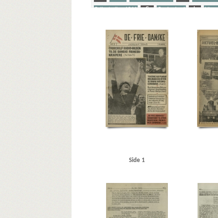
Folkestrejken 1944
G
Grækenland
L
Lönne
Rosenbaum, Børge, pianist alias Victor Borge
S
Sa
Yderligere tags
A
Aachen
Aarhus Svømmehal
Adler Alberti, Pete
Atlantic, restaurant, Stockholm
Attlee, Clement R.
Bob, cafe, Nakskov
Borberg, Svend, redaktør
Bornho
Carltorp, fabrik
Christendom, tidsskrift
Christmas Møl
Danmarks Frihedsraad
Dansk-Tysk Forening
De frie D
EAM
Eden, Anthony
EDES
Ekström, Martin, oberst
Frederiksberg, Kbh.
Frøslevlejren
G
Gammelholm
Goldschmidt, Meir Aron, forfatter
Grækenland
Gøteb
Henkel, koncern
Henkel-Persil, koncern
Hersholt, Jea
Høst, Georg, ambassadør
Høyer, Axel, redaktør
I
Keavy, Hubbard, korrespondent
Kirkelig Pressetjeneste
Side 1
Krenchel, Ejnar, ors.
Københavns Kommune
Københa
Laurell, oberst
Leithoff, Hans, Dr.
Libanon
Lilliengr
Lubitsch, Ernst, filminstruktør
Luviagin, Alexander von
Modstandsbevægelsen, den danske
Modstandsbevægel
Munk, Kaj, forfatter
N
Nationalmuseet
Ndr. Frih