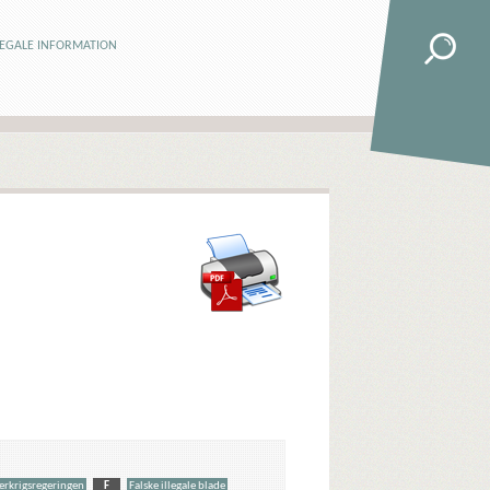
LEGALE INFORMATION
terkrigsregeringen
F
Falske illegale blade