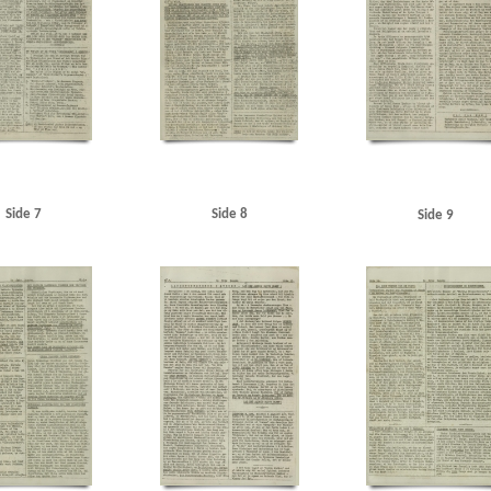
general
Paulsson, kontorchef, Stockholm
Persil, koncern
Politigaarden, Kbh.
Prag
Q
Qu
Riedel, Peter, flyveattaché
Rigsdagen, den danske
Rosenbaum, Børge, pianist alias Victor Borge
ovre Kirke
Rønne Havn
S
Saar
Saxogade, Kbh.
Schacht, Hjalmar
Schacht, Sigrid
Schal
geborg, skuespiller
Socialministerium, det svenske
Sommer, Poul, kaptajn
Sommerkorpset
So
dboulevarden, Kbh.
Svenska Dagbladet
Syrien
Sønderjylland
T
Tannenberg
Telander, re
Udenrigsministerium, det tyske
Underhuset
USA
Utlänningskommissionen
V
V2, vå
, Gerhard, kommandant
Wilson, Tom, korrespondent
Witzleben, von, fam.
Z
Zorvas, gene
Ørnberg, Leif, balletdanser
Østkirken
Side 7
Side 8
Side 9