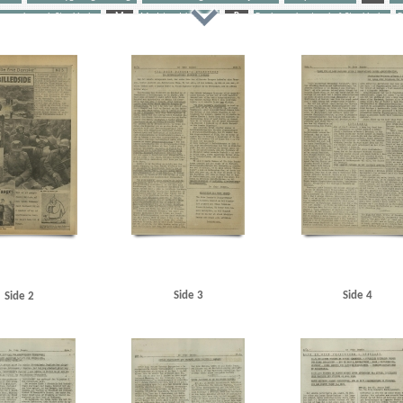
gren, konsul, Stockholm
M
Modstandskampen
P
Paulsson, kontorchef, Stockholm
P
tiretegning
Stikkerlikvideringer
T
Thune Jacobsen, Eigil, politiker
U
Udhængninger
r, politiker
Aktuel Ugerevy
Amerika
Andersen, John, solodanser
Anthoni, finsk politichef
Ass
B
Berdjajew, professor
Berlin
Berlingske Tidende
Best, Hildegart
Best, Werner
Björnsson, 
lm
Bredgade, Kbh.
Brisson, Carl, sanger
Budapest
Bulgakoff, professor
Bæk, E., direktør, Zeu
ler, John, politiker
Churchill, Winston
Clearingdrab
Corsaren, satireblad
D
d'Angleterre
anske
de Hemmer Gudme, Peter
Det danske Raad
Det kgl. Teater
Dietrich, Marlene, sanger
Di
ELAS
Emmeches Metalvarefabrik
Eskelund, Karl, chef for Udenrigsministeriets Pressebureau
Ess
, Kbh.
Gammelholms Vagtkorps
Gernandt, korrespondent
Gleyn, Cyril K., professor, Oregon
org Handels- og Sjøfartstidning
H
Hamburger Illustrierte
Hanneken, Hermann von
Hans Ju
n, skuespiller
Himmler, Heinrich
HIPO
Hollywood
Holm, Fritz, konsul, Gävle
Horn, Otto Her
Istedgade, Kbh.
Italien
J
Jung, general
Jørgen-Jensen, direktør
Jørgen-Jensen, Elna, solo
Kirkenes
Klee, Henning
Knudsen, Einar, værkfører, Magneto, Gentofte
Köhncke, Rolf Heinrich
Side 3
Side 4
Side 2
vns Raadhus
L
l'Humanité
Lamarr, Hedy, skuespiller
Lander, Harald, solodanser
Larsen, G
en, Knud
Lilliengren, telefonmontør, Maribo
London
London Radio
Lönnegren, konsul, Stock
M
Madsen, T.I.P.O.
Malmberg, Orla, direktør
Martinsen, Knud Børge
Meijer, anklager
M
sen, den græske
Moldkjær, Arne, stud.jur.
Möller, Gustav, politiker
Moritz Andersen, fabrik
Mü
avnsgade, Kbh.
Nellemose, William, orlogskaptajn
Neuengamme
New York
Nordnorge
O