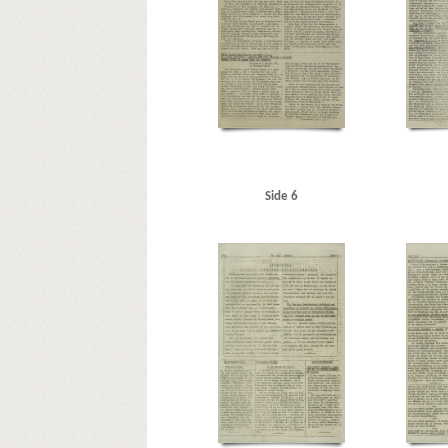
Pancke, Günther
Papandreu, politiker
Paris
Patch, 
Ralov, Børge, solodanser
Rathlousdal, gods
Rheden
Rundstedt, Karl Rudolf Gert von, general
Rusland
Rød
Shellhuset
Skavine, fru, Kbh.
Skov, Gudrun
Skov, In
STB (Skandinavisk Telegram Bureau)
Stockholm
Stran
Tordenskjoldsgade, Kbh.
Torotor, fabrik
Tuborg
U
Værnedamsvej, Kbh.
W
Warszawa
Wien
Wilck
ØK (Østasiatisk Kompagni)
Ørnberg, Elna, solodanser
Side 6