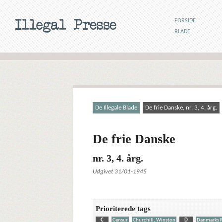
FORSIDE
BLADE
De Illegale Blade
De frie Danske, nr. 3, 4. årg.
De frie Danske
nr. 3, 4. årg.
Udgivet 31/01-1945
Prioriterede tags
C
Censur
Churchill, Winston
D
Danmarks 