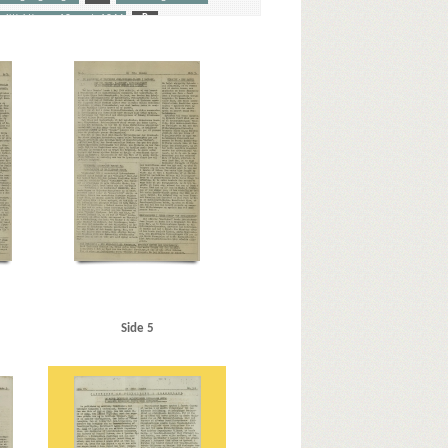
olitiaktionen 19. sept. 1944
R
W
Wilck, Gerhard, kommandant
ociated Press
Astaire, Fred, danser
forfatter
Björnsson, Svein, tandlæge
then & Aagaard
C
Carl Allers Etablissement, Valby
, hotel, Kbh.
Dagmarhus
Dagsposten
stinguised Military Medal
Dyck, Else van, Kbh.
E
en, redaktør
F
Finland
Frankrig
Glyptoteket
Goebbels, Joseph
sts Magasiner
Helsingfors
Helweg Mikkelsen & Co.
bert, UFA-chef
Horsens Statsfængsel
danser
K
Kappner, Hermann
KB-Hallen
, reserveløjtnant
Koux, Eduard, direktør
Side 5
unnar, politiker
Lauesgaard, Elna, solodanser
holm
Lorre, Peter, skuespiller
elchior, Lauritz, kammersanger
llen, Bent von, skuespiller
Munck, Ebbe, redaktør
Odense
P
Paludan-Müller, Svend, oberst