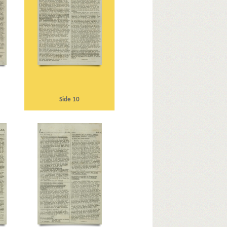
isling, Vidkun
R
Radiohuset
Ruhrdistriktet
burgkorpset
Schalburgtage
Seraphis, oberst
vjetunionen
Statens Udvandringskontor
daktør
Thune Jacobsen, Eigil, politiker
Tokio
ben
Vanløse
Vestfronten
Vor Frue Kirke, Kbh.
ral
Æ
Ægypten
Ø
Side 10