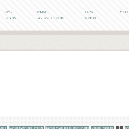
SØG
TEMAER
LINKS
DET IL
INDEKS
LÆRERVEJLEDNING
KONTAKT
Radio
Danske flygtninge i Sverige
Danske frivillige i allieret tjeneste
Den politiløse tid
E
Ef