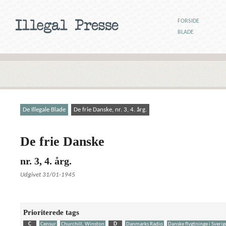
FORSIDE
BLADE
De Illegale Blade
De frie Danske, nr. 3, 4. årg.
De frie Danske
nr. 3, 4. årg.
Udgivet 31/01-1945
Prioriterede tags
C
Censur
Churchill, Winston
D
Danmarks Radio
Danske flygtninge i Sverig