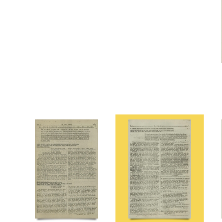
Modstandsbevægelsen, den græske
Moldkjær, Arne, stud.jur.
Möller, Gustav, politiker
N
Nationalmuseet
Ndr. Frihavnsgade, Kbh.
Nellemose, William, orlogskaptajn
Pancke, Günther
Papandreu, politiker
Paris
Patch, general
Paulsson, kontorchef, 
Ralov, Børge, solodanser
Rathlousdal, gods
Rheden
Riedel, Peter, flyveattaché
Rigs
Rundstedt, Karl Rudolf Gert von, general
Rusland
Rødovre Kirke
Rønne Havn
S
Seraphis, oberst
Shellhuset
Skavine, fru, Kbh.
Skov, Gudrun
Skov, Ingeborg, skuespi
Statens Udvandringskontor
STB (Skandinavisk Telegram Bureau)
Stockholm
Strandbo
Thune Jacobsen, Eigil, politiker
Tokio
Tordenskjoldsgade, Kbh.
Torotor, fabrik
Tubo
V2, våben
Vanløse
Vestfronten
Vor Frue Kirke, Kbh.
Værnedamsvej, Kbh.
W
Z
Zorvas, general
Æ
Ægypten
Ø
ØK (Østasiatisk Kompagni)
Ørnberg, E