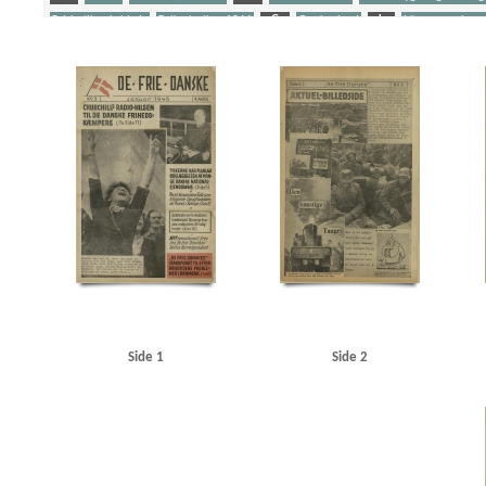
Falske illegale blade
Folkestrejken 1944
G
Grækenland
L
Lönnegren, kons
Politiaktionen 19. sept. 1944
R
Rosenbaum, Børge, pianist alias Victor Borge
S
W
Wilck, Gerhard, kommandant
Yderligere tags
A
Aachen
Aarhus Svømmehal
Adler Alberti, Peter, politiker
Aktuel Ugerevy
Am
Atlantic, restaurant, Stockholm
Attlee, Clement R.
B
Berdjajew, professor
Berli
Bob, cafe, Nakskov
Borberg, Svend, redaktør
Bornholm
Bredgade, Kbh.
Brisson, Ca
Carl Allers Etablissement, Valby
Carltorp, fabrik
Christendom, tidsskrift
Christmas Møl
d'Angleterre, hotel, Kbh.
Dagmarhus
Dagsposten
Danmarks Frihedsraad
Dansk-Tys
Dietrich, Marlene, sanger
Distinguised Military Medal
Dyck, Else van, Kbh.
E
EA
Eskelund, Karl, chef for Udenrigsministeriets Pressebureau
Essen, redaktør
F
Finl
Gernandt, korrespondent
Gleyn, Cyril K., professor, Oregon
Glyptoteket
Goebbels, J
Hamburger Illustrierte
Hanneken, Hermann von
Hans Justs Magasiner
Helsingfors
Himmler, Heinrich
HIPO
Hollywood
Holm, Fritz, konsul, Gävle
Horn, Otto Herbert,
Side 1
Side 2
Italien
J
Jung, general
Jørgen-Jensen, direktør
Jørgen-Jensen, Elna, solodanser
Kirkenes
Klee, Henning
Knudsen, Einar, værkfører, Magneto, Gentofte
Köhncke, Rolf 
Københavns Raadhus
L
l'Humanité
Lamarr, Hedy, skuespiller
Lander, Harald, so
Libanon
Lilliengren, Knud
Lilliengren, telefonmontør, Maribo
London
London Rad
Luviagin, Alexander von
M
Madsen, T.I.P.O.
Malmberg, Orla, direktør
Martinsen