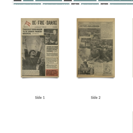
Falske illegale blade
Folkestrejken 1944
G
Grækenland
L
Lönnegren, kons
Politiaktionen 19. sept. 1944
R
Rosenbaum, Børge, pianist alias Victor Borge
S
W
Wilck, Gerhard, kommandant
Yderligere tags
A
Aachen
Aarhus Svømmehal
Adler Alberti, Peter, politiker
Aktuel Ugerevy
Am
Atlantic, restaurant, Stockholm
Attlee, Clement R.
B
Berdjajew, professor
Berli
Bob, cafe, Nakskov
Borberg, Svend, redaktør
Bornholm
Bredgade, Kbh.
Brisson, Ca
Carl Allers Etablissement, Valby
Carltorp, fabrik
Christendom, tidsskrift
Christmas Møl
d'Angleterre, hotel, Kbh.
Dagmarhus
Dagsposten
Danmarks Frihedsraad
Dansk-Tys
Dietrich, Marlene, sanger
Distinguised Military Medal
Dyck, Else van, Kbh.
E
EA
Eskelund, Karl, chef for Udenrigsministeriets Pressebureau
Essen, redaktør
F
Finl
Gernandt, korrespondent
Gleyn, Cyril K., professor, Oregon
Glyptoteket
Goebbels, J
Hamburger Illustrierte
Hanneken, Hermann von
Hans Justs Magasiner
Helsingfors
Himmler, Heinrich
HIPO
Hollywood
Holm, Fritz, konsul, Gävle
Horn, Otto Herbert,
Side 1
Side 2
Italien
J
Jung, general
Jørgen-Jensen, direktør
Jørgen-Jensen, Elna, solodanser
Kirkenes
Klee, Henning
Knudsen, Einar, værkfører, Magneto, Gentofte
Köhncke, Rolf 
Københavns Raadhus
L
l'Humanité
Lamarr, Hedy, skuespiller
Lander, Harald, so
Libanon
Lilliengren, Knud
Lilliengren, telefonmontør, Maribo
London
London Rad
Luviagin, Alexander von
M
Madsen, T.I.P.O.
Malmberg, Orla, direktør
Martinsen