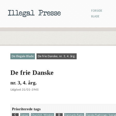
FORSIDE
BLADE
De Illegale Blade
De frie Danske, nr. 3, 4. årg.
De frie Danske
nr. 3, 4. årg.
Udgivet 31/01-1945
Prioriterede tags
C
Censur
Churchill, Winston
D
Danmarks Radio
Danske flygtninge i Sverig