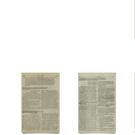
Modstandsbevægelsen, den græske
Moldkjær, Arne, stud.jur.
Möller, Gustav, politiker
N
Nationalmuseet
Ndr. Frihavnsgade, Kbh.
Nellemose, William, orlogskaptajn
Pancke, Günther
Papandreu, politiker
Paris
Patch, general
Paulsson, kontorchef, 
Ralov, Børge, solodanser
Rathlousdal, gods
Rheden
Riedel, Peter, flyveattaché
Rigs
Rundstedt, Karl Rudolf Gert von, general
Rusland
Rødovre Kirke
Rønne Havn
S
Seraphis, oberst
Shellhuset
Skavine, fru, Kbh.
Skov, Gudrun
Skov, Ingeborg, skuespi
Statens Udvandringskontor
STB (Skandinavisk Telegram Bureau)
Stockholm
Strandbo
Thune Jacobsen, Eigil, politiker
Tokio
Tordenskjoldsgade, Kbh.
Torotor, fabrik
Tubo
V2, våben
Vanløse
Vestfronten
Vor Frue Kirke, Kbh.
Værnedamsvej, Kbh.
W
Z
Zorvas, general
Æ
Ægypten
Ø
ØK (Østasiatisk Kompagni)
Ørnberg, E