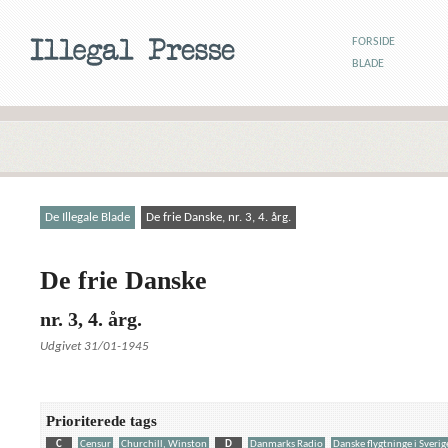
FORSIDE
BLADE
De Illegale Blade
De frie Danske, nr. 3, 4. årg.
De frie Danske
nr. 3, 4. årg.
Udgivet 31/01-1945
Prioriterede tags
C
Censur
Churchill, Winston
D
Danmarks Radio
Danske flygtninge i Sverig