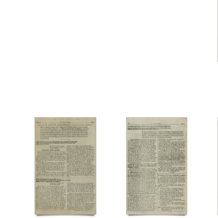
Modstandsbevægelsen, den græske
Moldkjær, Arne, stud.jur.
Möller, Gustav, politiker
N
Nationalmuseet
Ndr. Frihavnsgade, Kbh.
Nellemose, William, orlogskaptajn
Pancke, Günther
Papandreu, politiker
Paris
Patch, general
Paulsson, kontorchef, 
Ralov, Børge, solodanser
Rathlousdal, gods
Rheden
Riedel, Peter, flyveattaché
Rigs
Rundstedt, Karl Rudolf Gert von, general
Rusland
Rødovre Kirke
Rønne Havn
S
Seraphis, oberst
Shellhuset
Skavine, fru, Kbh.
Skov, Gudrun
Skov, Ingeborg, skuespi
Statens Udvandringskontor
STB (Skandinavisk Telegram Bureau)
Stockholm
Strandbo
Thune Jacobsen, Eigil, politiker
Tokio
Tordenskjoldsgade, Kbh.
Torotor, fabrik
Tubo
V2, våben
Vanløse
Vestfronten
Vor Frue Kirke, Kbh.
Værnedamsvej, Kbh.
W
Z
Zorvas, general
Æ
Ægypten
Ø
ØK (Østasiatisk Kompagni)
Ørnberg, E