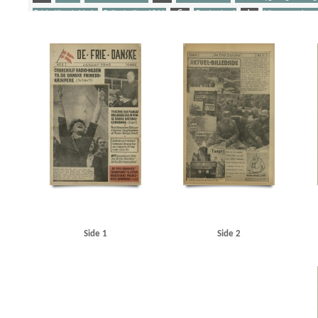
Falske illegale blade
Folkestrejken 1944
G
Grækenland
L
Lönnegren, kons
Politiaktionen 19. sept. 1944
R
Rosenbaum, Børge, pianist alias Victor Borge
S
W
Wilck, Gerhard, kommandant
Yderligere tags
A
Aachen
Aarhus Svømmehal
Adler Alberti, Peter, politiker
Aktuel Ugerevy
Am
Atlantic, restaurant, Stockholm
Attlee, Clement R.
B
Berdjajew, professor
Berli
Bob, cafe, Nakskov
Borberg, Svend, redaktør
Bornholm
Bredgade, Kbh.
Brisson, Ca
Carl Allers Etablissement, Valby
Carltorp, fabrik
Christendom, tidsskrift
Christmas Møl
d'Angleterre, hotel, Kbh.
Dagmarhus
Dagsposten
Danmarks Frihedsraad
Dansk-Tys
Dietrich, Marlene, sanger
Distinguised Military Medal
Dyck, Else van, Kbh.
E
EA
Eskelund, Karl, chef for Udenrigsministeriets Pressebureau
Essen, redaktør
F
Finl
Gernandt, korrespondent
Gleyn, Cyril K., professor, Oregon
Glyptoteket
Goebbels, J
Hamburger Illustrierte
Hanneken, Hermann von
Hans Justs Magasiner
Helsingfors
Himmler, Heinrich
HIPO
Hollywood
Holm, Fritz, konsul, Gävle
Horn, Otto Herbert,
Side 1
Side 2
Italien
J
Jung, general
Jørgen-Jensen, direktør
Jørgen-Jensen, Elna, solodanser
Kirkenes
Klee, Henning
Knudsen, Einar, værkfører, Magneto, Gentofte
Köhncke, Rolf 
Københavns Raadhus
L
l'Humanité
Lamarr, Hedy, skuespiller
Lander, Harald, so
Libanon
Lilliengren, Knud
Lilliengren, telefonmontør, Maribo
London
London Rad
Luviagin, Alexander von
M
Madsen, T.I.P.O.
Malmberg, Orla, direktør
Martinsen