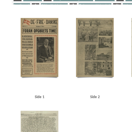
Landbruget
S
Stikkerlikvideringer
T
Tyske gengældelsesdrab
U
Udhæn
Yderligere tags
A
Aalborg
Aalborg Flyveplads
Aalborg Rutebilstation
Aarhus
Amerika
Anders
Beneke, Arne, telegrafist
Berg, fabrikant, Lyngby
Berg-Sørensen, Karl, bogbinder, Kbh.
Bosenfeldt Slot
Bovensiepen, Otto Richard
Brandstrup, Marie
Bretagne
Bryggerifo
Bundesen, orlogskaptajn
Bunke, Erich
Burmeister, entreprenørfirma
C
C. Conva
Christian X
Christiansen, fru Rudolf
Christiansen, Rudolf alias Hestetyven
Christmas M
Churchill, Winston
D
Dagmarhus
Dahl, Gunnar, Kbh.
Dahl, Olaf, fiskehandler, 
Dansk-Svensk Bogforlag
Dawall, Jørgen Friedrich, Virum
De frie Danske
Dempsey, Mil
DNSAP (Danmarks Nationalsocialistiske Arbejderparti)
Donbas
Dragør
Drost, Kbh.
D
Nielsen, V., kaptajn
Ella, paketbåd
Estland
F
Finland
Firenze
Forchhammersve
Funk, Walther
Fup-Hansen
Fædrelandet
Fælledvejen, Kbh.
G
Gath, Georg, sa
Grønbech Petersen, politibetjent, Odense
Gundel, Leif
Gyberg & Jensen, radiofirma
Hallgreen, købmand, Dragør
Hammeken, Arne Oskar, bogtrykker
Hanneken, Hermann 
Side 1
Side 2
Hansen, Hans, arkitekt, Kastrup
Hansen, Knud Valdemar, købmand, Kbh.
Hansen, Laurit
Hjørring Dyrskueplads
Hjørring Friluftsscene
Hoffmann, Karl Heinz
Horserødlejren
Jans, Jørgen, murer, Dragør
Jensen, Aksel, kontorassistent, Kbh.
Jensen, Laurits, fisker
Juhl-Jensen, Jørgen, vagtmester
Juul Andersen, fisker, Dragør
Jylland
Jørgensen, Erns
Jørgensen, Niels, redaktør
K
Kampmann Arnild, Amdi, matros, Dragør
Kauffmann,