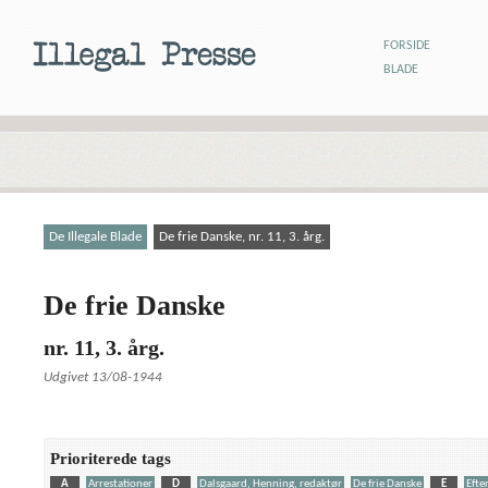
FORSIDE
BLADE
De Illegale Blade
De frie Danske, nr. 11, 3. årg.
De frie Danske
nr. 11, 3. årg.
Udgivet 13/08-1944
Prioriterede tags
A
Arrestationer
D
Dalsgaard, Henning, redaktør
De frie Danske
E
Efte