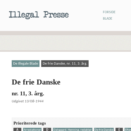
FORSIDE
BLADE
De Illegale Blade
De frie Danske, nr. 11, 3. årg.
De frie Danske
nr. 11, 3. årg.
Udgivet 13/08-1944
Prioriterede tags
A
Arrestationer
D
Dalsgaard, Henning, redaktør
De frie Danske
E
Efte