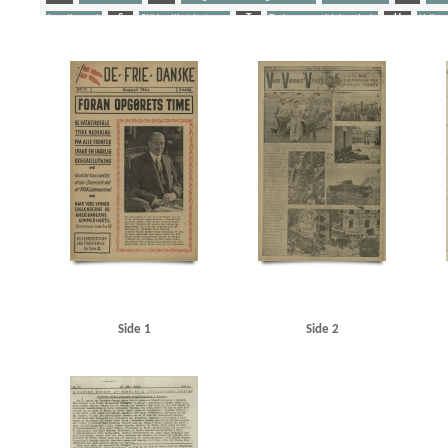
Landbruget
S
Stikkerlikvideringer
T
Tyske gengældelsesdrab
U
Udhæn
Yderligere tags
A
Aalborg
Aalborg Flyveplads
Aalborg Rutebilstation
Aarhus
Amerika
Anders
Beneke, Arne, telegrafist
Berg, fabrikant, Lyngby
Berg-Sørensen, Karl, bogbinder, Kbh.
Bosenfeldt Slot
Bovensiepen, Otto Richard
Brandstrup, Marie
Bretagne
Bryggerifo
Bundesen, orlogskaptajn
Bunke, Erich
Burmeister, entreprenørfirma
C
C. Conva
Christian X
Christiansen, fru Rudolf
Christiansen, Rudolf alias Hestetyven
Christmas M
Churchill, Winston
D
Dagmarhus
Dahl, Gunnar, Kbh.
Dahl, Olaf, fiskehandler, 
Dansk-Svensk Bogforlag
Dawall, Jørgen Friedrich, Virum
De frie Danske
Dempsey, Mil
DNSAP (Danmarks Nationalsocialistiske Arbejderparti)
Donbas
Dragør
Drost, Kbh.
D
Nielsen, V., kaptajn
Ella, paketbåd
Estland
F
Finland
Firenze
Forchhammersve
Funk, Walther
Fup-Hansen
Fædrelandet
Fælledvejen, Kbh.
G
Gath, Georg, sa
Grønbech Petersen, politibetjent, Odense
Gundel, Leif
Gyberg & Jensen, radiofirma
Hallgreen, købmand, Dragør
Hammeken, Arne Oskar, bogtrykker
Hanneken, Hermann 
Side 1
Side 2
Hansen, Hans, arkitekt, Kastrup
Hansen, Knud Valdemar, købmand, Kbh.
Hansen, Laurit
Hjørring Dyrskueplads
Hjørring Friluftsscene
Hoffmann, Karl Heinz
Horserødlejren
Jans, Jørgen, murer, Dragør
Jensen, Aksel, kontorassistent, Kbh.
Jensen, Laurits, fisker
Juhl-Jensen, Jørgen, vagtmester
Juul Andersen, fisker, Dragør
Jylland
Jørgensen, Erns
Jørgensen, Niels, redaktør
K
Kampmann Arnild, Amdi, matros, Dragør
Kauffmann,