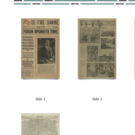
Landbruget
S
Stikkerlikvideringer
T
Tyske gengældelsesdrab
U
Udhæn
Yderligere tags
A
Aalborg
Aalborg Flyveplads
Aalborg Rutebilstation
Aarhus
Amerika
Anders
Beneke, Arne, telegrafist
Berg, fabrikant, Lyngby
Berg-Sørensen, Karl, bogbinder, Kbh.
Bosenfeldt Slot
Bovensiepen, Otto Richard
Brandstrup, Marie
Bretagne
Bryggerifo
Bundesen, orlogskaptajn
Bunke, Erich
Burmeister, entreprenørfirma
C
C. Conva
Christian X
Christiansen, fru Rudolf
Christiansen, Rudolf alias Hestetyven
Christmas M
Churchill, Winston
D
Dagmarhus
Dahl, Gunnar, Kbh.
Dahl, Olaf, fiskehandler, 
Dansk-Svensk Bogforlag
Dawall, Jørgen Friedrich, Virum
De frie Danske
Dempsey, Mil
DNSAP (Danmarks Nationalsocialistiske Arbejderparti)
Donbas
Dragør
Drost, Kbh.
D
Nielsen, V., kaptajn
Ella, paketbåd
Estland
F
Finland
Firenze
Forchhammersve
Funk, Walther
Fup-Hansen
Fædrelandet
Fælledvejen, Kbh.
G
Gath, Georg, sa
Grønbech Petersen, politibetjent, Odense
Gundel, Leif
Gyberg & Jensen, radiofirma
Hallgreen, købmand, Dragør
Hammeken, Arne Oskar, bogtrykker
Hanneken, Hermann 
Side 1
Side 2
Hansen, Hans, arkitekt, Kastrup
Hansen, Knud Valdemar, købmand, Kbh.
Hansen, Laurit
Hjørring Dyrskueplads
Hjørring Friluftsscene
Hoffmann, Karl Heinz
Horserødlejren
Jans, Jørgen, murer, Dragør
Jensen, Aksel, kontorassistent, Kbh.
Jensen, Laurits, fisker
Juhl-Jensen, Jørgen, vagtmester
Juul Andersen, fisker, Dragør
Jylland
Jørgensen, Erns
Jørgensen, Niels, redaktør
K
Kampmann Arnild, Amdi, matros, Dragør
Kauffmann,