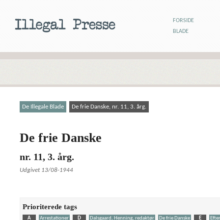
FORSIDE
BLADE
De Illegale Blade
De frie Danske, nr. 11, 3. årg.
De frie Danske
nr. 11, 3. årg.
Udgivet 13/08-1944
Prioriterede tags
A
Arrestationer
D
Dalsgaard, Henning, redaktør
De frie Danske
E
Efte