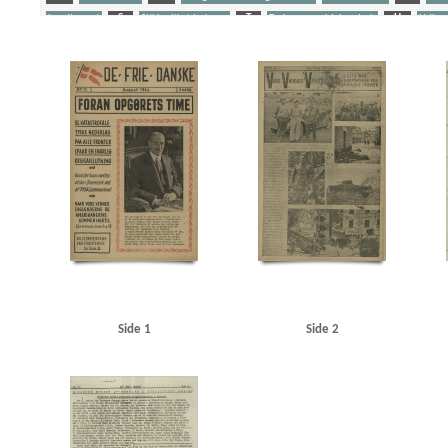
Landbruget
S
Stikkerlikvideringer
T
Tyske gengældelsesdrab
U
Udhæn
Yderligere tags
A
Aalborg
Aalborg Flyveplads
Aalborg Rutebilstation
Aarhus
Amerika
Anders
Beneke, Arne, telegrafist
Berg, fabrikant, Lyngby
Berg-Sørensen, Karl, bogbinder, Kbh.
Bosenfeldt Slot
Bovensiepen, Otto Richard
Brandstrup, Marie
Bretagne
Bryggerifo
Bundesen, orlogskaptajn
Bunke, Erich
Burmeister, entreprenørfirma
C
C. Conva
Christian X
Christiansen, fru Rudolf
Christiansen, Rudolf alias Hestetyven
Christmas M
Churchill, Winston
D
Dagmarhus
Dahl, Gunnar, Kbh.
Dahl, Olaf, fiskehandler, 
Dansk-Svensk Bogforlag
Dawall, Jørgen Friedrich, Virum
De frie Danske
Dempsey, Mil
DNSAP (Danmarks Nationalsocialistiske Arbejderparti)
Donbas
Dragør
Drost, Kbh.
D
Nielsen, V., kaptajn
Ella, paketbåd
Estland
F
Finland
Firenze
Forchhammersve
Funk, Walther
Fup-Hansen
Fædrelandet
Fælledvejen, Kbh.
G
Gath, Georg, sa
Grønbech Petersen, politibetjent, Odense
Gundel, Leif
Gyberg & Jensen, radiofirma
Hallgreen, købmand, Dragør
Hammeken, Arne Oskar, bogtrykker
Hanneken, Hermann 
Side 1
Side 2
Hansen, Hans, arkitekt, Kastrup
Hansen, Knud Valdemar, købmand, Kbh.
Hansen, Laurit
Hjørring Dyrskueplads
Hjørring Friluftsscene
Hoffmann, Karl Heinz
Horserødlejren
Jans, Jørgen, murer, Dragør
Jensen, Aksel, kontorassistent, Kbh.
Jensen, Laurits, fisker
Juhl-Jensen, Jørgen, vagtmester
Juul Andersen, fisker, Dragør
Jylland
Jørgensen, Erns
Jørgensen, Niels, redaktør
K
Kampmann Arnild, Amdi, matros, Dragør
Kauffmann,