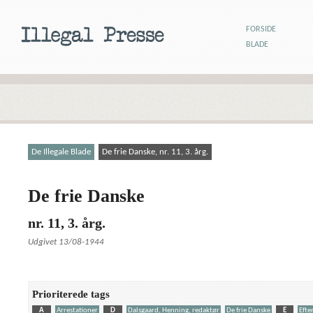
FORSIDE
BLADE
De Illegale Blade
De frie Danske, nr. 11, 3. årg.
De frie Danske
nr. 11, 3. årg.
Udgivet 13/08-1944
Prioriterede tags
A
Arrestationer
D
Dalsgaard, Henning, redaktør
De frie Danske
E
Efte