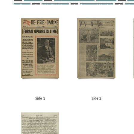
Landbruget
S
Stikkerlikvideringer
T
Tyske gengældelsesdrab
U
Udhæn
Yderligere tags
A
Aalborg
Aalborg Flyveplads
Aalborg Rutebilstation
Aarhus
Amerika
Anders
Beneke, Arne, telegrafist
Berg, fabrikant, Lyngby
Berg-Sørensen, Karl, bogbinder, Kbh.
Bosenfeldt Slot
Bovensiepen, Otto Richard
Brandstrup, Marie
Bretagne
Bryggerifo
Bundesen, orlogskaptajn
Bunke, Erich
Burmeister, entreprenørfirma
C
C. Conva
Christian X
Christiansen, fru Rudolf
Christiansen, Rudolf alias Hestetyven
Christmas M
Churchill, Winston
D
Dagmarhus
Dahl, Gunnar, Kbh.
Dahl, Olaf, fiskehandler, 
Dansk-Svensk Bogforlag
Dawall, Jørgen Friedrich, Virum
De frie Danske
Dempsey, Mil
DNSAP (Danmarks Nationalsocialistiske Arbejderparti)
Donbas
Dragør
Drost, Kbh.
D
Nielsen, V., kaptajn
Ella, paketbåd
Estland
F
Finland
Firenze
Forchhammersve
Funk, Walther
Fup-Hansen
Fædrelandet
Fælledvejen, Kbh.
G
Gath, Georg, sa
Grønbech Petersen, politibetjent, Odense
Gundel, Leif
Gyberg & Jensen, radiofirma
Hallgreen, købmand, Dragør
Hammeken, Arne Oskar, bogtrykker
Hanneken, Hermann 
Side 1
Side 2
Hansen, Hans, arkitekt, Kastrup
Hansen, Knud Valdemar, købmand, Kbh.
Hansen, Laurit
Hjørring Dyrskueplads
Hjørring Friluftsscene
Hoffmann, Karl Heinz
Horserødlejren
Jans, Jørgen, murer, Dragør
Jensen, Aksel, kontorassistent, Kbh.
Jensen, Laurits, fisker
Juhl-Jensen, Jørgen, vagtmester
Juul Andersen, fisker, Dragør
Jylland
Jørgensen, Erns
Jørgensen, Niels, redaktør
K
Kampmann Arnild, Amdi, matros, Dragør
Kauffmann,