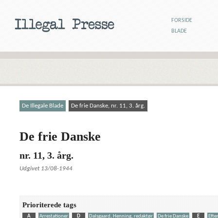
FORSIDE
BLADE
De Illegale Blade
De frie Danske, nr. 11, 3. årg.
De frie Danske
nr. 11, 3. årg.
Udgivet 13/08-1944
Prioriterede tags
A
Arrestationer
D
Dalsgaard, Henning, redaktør
De frie Danske
E
Efte