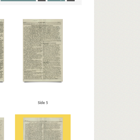
B&W (Burmeister & Wain)
Balkan
 Børge, boghandler
Bornholm
Bosenfeldt Slot
Kbh.
Bundesen, orlogskaptajn
Bunke, Erich
X
Christiansen, fru Rudolf
ll, Winston
D
Dagmarhus
Dahl, Gunnar, Kbh.
g
Dawall, Jørgen Friedrich, Virum
De frie Danske
rparti)
Donbas
Dragør
Drost, Kbh.
and
Firenze
Forchhammersvej, Kbh.
Frankrig
 Georg, salgschef
Genua
Globus, tidsskrift
yldholm, Knud, gørtler, Kbh.
H
Hacke, von
sistent, Odense
Hansen, Børge, Holte
, Kbh.
Hebe, fartøj
Heimann, Holger, Kbh.
Helweg-
Side 5
sen, Georg, bagermester, Dragør
Italien
J
n, læge, Kbh.
Johansen, Max, kriminalbetjent, Odder
sen, N.M., urmager, Kbh.
Jørgensen, Niels, redaktør
lank, firma, Aarhus
Kofoed, Erik, sekretær
oppenthien, Fritz, direktør