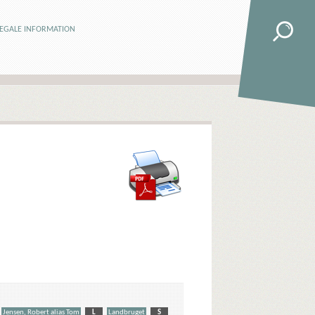
LEGALE INFORMATION
Jensen, Robert alias Tom
L
Landbruget
S