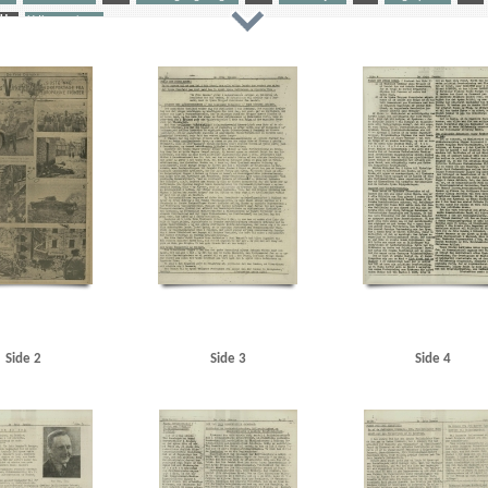
U
Udhængninger
ation
Aarhus
Amerika
Andersen, Alsing, politiker
Ankerfeldt, restauratør
Atlantvolden
B
-Sørensen, Karl, bogbinder, Kbh.
Bering Mehl, Viggo, fabriksarbejder, Kbh.
Best, Werner
Boesen,
ne
Bryggeriforeningen
Buchwald Petersen, Georg, Kbh.
Buhl, Vilhelm, politiker
Buldogs Cafe, 
 konfektureforretning
Carlsberg
Cherbourg
Christensen, Louis, arbejdsmand, Dragør
Christian 
 John, politiker
Christoffersen, Holger, kriminalbetjent
Christoffersen, Jørn, brygmester
Churchi
edaktør
Danmark idag, udstilling
Danmarks Frihedsraad
Dansk Samling
Dansk-Svensk Bogforla
tel, Odense
DKP (Danmarks Kommunistiske Parti)
DNSAP (Danmarks Nationalsocialistiske Arbejde
Poul Gunnar
Eden, Anthony
Egenfeldt-Nielsen, V., kaptajn
Ella, paketbåd
Estland
F
Finl
borg
Frøslevlejren
Funk, Walther
Fup-Hansen
Fædrelandet
Fælledvejen, Kbh.
G
Gath,
ontorist
Grønbech Petersen, politibetjent, Odense
Gundel, Leif
Gyberg & Jensen, radiofirma
G
mand, Dragør
Hammeken, Arne Oskar, bogtrykker
Hanneken, Hermann von
Hansen, Arne, postas
rkitekt, Kastrup
Hansen, Knud Valdemar, købmand, Kbh.
Hansen, Lauritz, politiker
Harsdorffsvej
Side 2
Side 3
Side 4
ing Friluftsscene
Hoffmann, Karl Heinz
Horserødlejren
Hotel Valdemar, Vordingborg
I
Ib
ksel, kontorassistent, Kbh.
Jensen, Laurits, fisker, Dragør
Jensen, Robert alias Tom
Jersild, Torbe
Dragør
Jylland
Jørgensen, Ernst, kriminalbetjent, Odense
Jørgensen, J.L., stabsofficiant
Jørgen
mann, Henrik, gesandt
Kitkat, restaurant, Kbh.
Kjelstrup, Helge
Kjærbøl, Johannes, politiker
K
he, Ebba Rigmor, Sundby
Lillerød
Lind, Wilhelm
Linskov Christensen, Aage, tjener
London
L