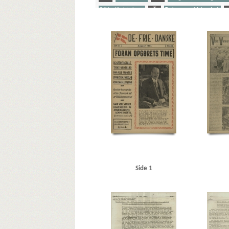
Stikkerlikvideringer
T
Tyske gengældelsesdrab
Yderligere tags
A
Aalborg
Aalborg Flyveplads
Aalborg Rutebilst
Beneke, Arne, telegrafist
Berg, fabrikant, Lyngby
Berg
Bovensiepen, Otto Richard
Brandstrup, Marie
Bretag
Burmeister, entreprenørfirma
C
C. Convads Eftf.,
Christiansen, Rudolf alias Hestetyven
Christmas Møller,
Dahl, Olaf, fiskehandler, Aabyhøj
Dalsgaard, Henning, r
Dempsey, Miles Christopher, general
Det ny Missionsho
Døssing, Thomas, biblioteksdirektør
E
Eckhardt, 
Frederikshavn
Frikorps Danmark
Frimurerlogen, Aal
Goebbels, Joseph
Göring, Hermann
Gruhe, Torben, k
Hagelin, Preben, kontorassistent, Kbh.
Hallgreen, køb
Hansen, Ewald, mælkehandler, Dragør
Hansen, Hans, a
Side 1
Larsen, Gunnar, redaktør
Hjørring Dyrskueplads
Hjørr
Jagtvejen, Kbh.
Jans, Jørgen, murer, Dragør
Jensen, A
Juhl-Jensen, Jørgen, vagtmester
Juul Andersen, fisker, 
K
Kampmann Arnild, Amdi, matros, Dragør
Kauff
Kongens Nytorv
L
Larsen, Gunnar, politiker
Lerc