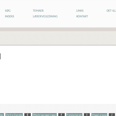
SØG
TEMAER
LINKS
DET IL
INDEKS
LÆRERVEJLEDNING
KONTAKT
tør
De frie Danske
E
Efterkrigsregeringen
F
Frøslevlejren
I
Illegal presse
J