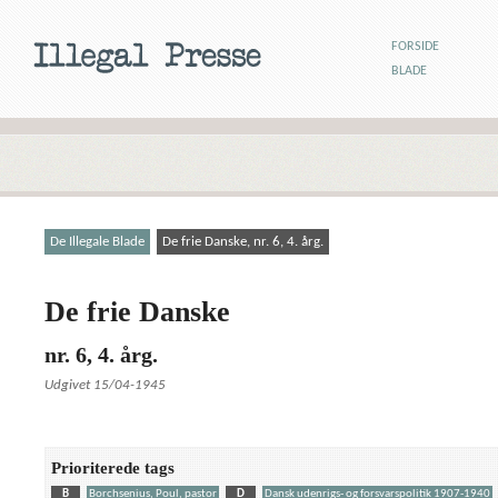
FORSIDE
BLADE
De Illegale Blade
De frie Danske, nr. 6, 4. årg.
De frie Danske
nr. 6, 4. årg.
Udgivet 15/04-1945
Prioriterede tags
B
Borchsenius, Poul, pastor
D
Dansk udenrigs- og forsvarspolitik 1907-1940