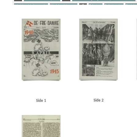
Modstandsbekæmpelse
Modstandskampen
S
Sabotage
Satiretegning
Sovjetu
Yderligere tags
A
Aarøsund
Afrika
Amerika
B
Bach, konditor, Kbh.
Belgien
Berlin
Bir
Briand, Aristide
Brooke, Sir Alan
C
Casino, biograf, Kbh.
Christensen, I.C., politi
Danmarks Frihedsraad
Dardanellerne
Døssing, Thomas, biblioteksdirektør
E
Ed
Goebbels, Joseph
Göring, Hermann
Gründgens, Gustav, skuespiller
Grundloven
Komintern
Istedgade, Kbh.
J
Jugoslavien
Jylland
K
Kielerkanalen
Kube,
Lindemann, Georg
Lolland
LS (Landbrugernes Sammenslutning)
Lütken, C.F., kaptaj
Modstandsbevægelsen, den danske
Moltke, generalstabschef
Montgomery, Bernard
Nordnorge
Nordsjælland
Nordsøen
O
Opdragelse til Døden, bogtitel
P
P
Ravensbrück
Renthe-Fink, Cecil von
Rode, Ove, politiker
Rotterdam
Rumænien
R
Sovjetunionen
SS
Stauning, Thorvald, politiker
Stresa
Stresemann, Gustav
Strib
Venstre
Vestre Fængsel
Værnemagtskontoen
W
Wilhelmstrasse
Z
Zahle, 
Side 2
Side 1