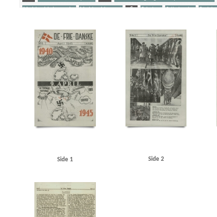
Modstandsbekæmpelse
Modstandskampen
S
Sabotage
Satiretegning
Sovjetu
Yderligere tags
A
Aarøsund
Afrika
Amerika
B
Bach, konditor, Kbh.
Belgien
Berlin
Bir
Briand, Aristide
Brooke, Sir Alan
C
Casino, biograf, Kbh.
Christensen, I.C., politi
Danmarks Frihedsraad
Dardanellerne
Døssing, Thomas, biblioteksdirektør
E
Ed
Goebbels, Joseph
Göring, Hermann
Gründgens, Gustav, skuespiller
Grundloven
Komintern
Istedgade, Kbh.
J
Jugoslavien
Jylland
K
Kielerkanalen
Kube,
Lindemann, Georg
Lolland
LS (Landbrugernes Sammenslutning)
Lütken, C.F., kaptaj
Modstandsbevægelsen, den danske
Moltke, generalstabschef
Montgomery, Bernard
Nordnorge
Nordsjælland
Nordsøen
O
Opdragelse til Døden, bogtitel
P
P
Ravensbrück
Renthe-Fink, Cecil von
Rode, Ove, politiker
Rotterdam
Rumænien
R
Sovjetunionen
SS
Stauning, Thorvald, politiker
Stresa
Stresemann, Gustav
Strib
Venstre
Vestre Fængsel
Værnemagtskontoen
W
Wilhelmstrasse
Z
Zahle, 
Side 2
Side 1