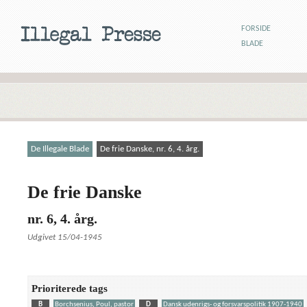
FORSIDE
BLADE
De Illegale Blade
De frie Danske, nr. 6, 4. årg.
De frie Danske
nr. 6, 4. årg.
Udgivet 15/04-1945
Prioriterede tags
B
Borchsenius, Poul, pastor
D
Dansk udenrigs- og forsvarspolitik 1907-1940