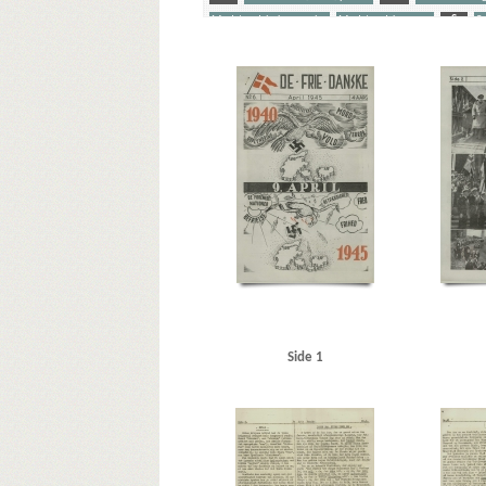
Modstandsbekæmpelse
Modstandskampen
S
S
Yderligere tags
A
Aarøsund
Afrika
Amerika
B
Bach, kondi
Brooke, Sir Alan
C
Casino, biograf, Kbh.
Christens
Døssing, Thomas, biblioteksdirektør
E
Eden, Ant
Gründgens, Gustav, skuespiller
Grundloven
H
H
K
Kielerkanalen
Kube, Wilhelm, generalkommiss
Lütken, C.F., kaptajn
Lutze, Viktor, SA-stabschef
M
Munch, Peter, politiker
Mussolini, Benito
N
Nat
Pürschel, Victor, politiker
R
Raben-Levetzau, Frede
Scavenius, Erik, politiker
Simpson, general
Sjælland
U
Udenrigsministeriets Pressebureau
V
Väst
Æ
Ærø
Ø
Øresund
Østjylland
Østkysten
Side 1