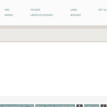
SØG
TEMAER
LINKS
DET IL
INDEKS
LÆRERVEJLEDNING
KONTAKT
s- og forsvarspolitik 1907-1940
Døssing, Thomas, biblioteksdirektør
K
Krigsformuer
L