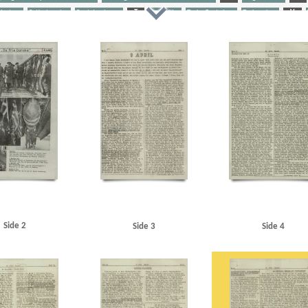
abotage
Satiretegning
Sovjetunionen
T
Tyske film
Tyske flygtninge
Tyskerpiger
V
tor, Kbh.
Belgien
Berlin
Birkerød
Blædel, Nicolai, redaktør
Borchsenius, Poul, pastor
Bor
en, I.C., politiker
Churchill, Winston
Clausen, Frits, politiker
Clearingkontoen
D
Danmar
hony
Eggers, Olga
F
Finland
FN (De forenede Nationer)
Frankrig
Fredericia
Fyn
G
amlet, skuespil
Hearst, William Randolph
Holland
Hørup, Viggo, politiker
I
Inter-Komint
ær
L
Langeland
Lemvig-Müller, Arendt
Lillebælt
Lillebæltsbroen
Lindemann, Georg
L
Middelfart
Middelgrundsfortet
Minsk
Modstandsbevægelsen, den danske
Moltke, generals
ionalbanken
New York
Nieznana, Anna
Nordnorge
Nordsjælland
Nordsøen
O
Opdragel
rik Christopher Otto, lensgreve
Ravensbrück
Renthe-Fink, Cecil von
Rode, Ove, politiker
Rott
Skandinavien
Snoghøj
Sovjetunionen
SS
Stauning, Thorvald, politiker
Stresa
Stresemann,
ergötland
Venstre
Vestre Fængsel
Værnemagtskontoen
W
Wilhelmstrasse
Z
Zahle,
Side 2
Side 3
Side 4