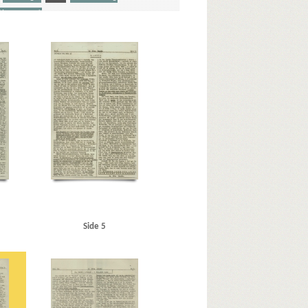
Værnemageri
nholm
Brandes, Edvard, politiker
Briand, Aristide
k, skoleskib
Danmarks Frihedsraad
Dardanellerne
Goebbels, Joseph
Göring, Hermann
ern
Istedgade, Kbh.
J
Jugoslavien
Jylland
olland
LS (Landbrugernes Sammenslutning)
tabschef
Montgomery, Bernard
Moskva
se til Døden, bogtitel
P
Polen
erdam
Rumænien
Rusland
S
 Gustav
Strib
Sølund, Skanderborg
Sønderjylland
 Carl Theodor, politiker
Ziemer, Gustav, forfatter
Side 5