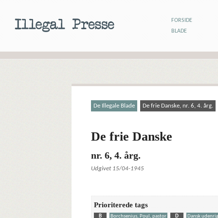
FORSIDE
BLADE
De Illegale Blade
De frie Danske, nr. 6, 4. årg.
De frie Danske
nr. 6, 4. årg.
Udgivet 15/04-1945
Prioriterede tags
B
Borchsenius, Poul, pastor
D
Dansk udenrig