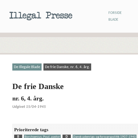
FORSIDE
BLADE
De Illegale Blade
De frie Danske, nr. 6, 4. årg.
De frie Danske
nr. 6, 4. årg.
Udgivet 15/04-1945
Prioriterede tags
B
Borchsenius, Poul, pastor
D
Dansk udenrigs- og forsvarspolitik 1907-1940