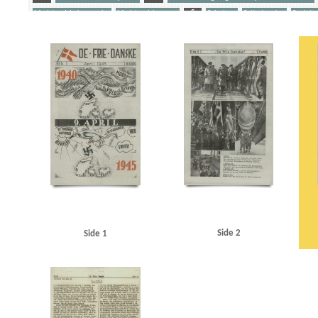
Modstandsbekæmpelse
Modstandskampen
S
Sabotage
Satiretegning
Sovjetu
Yderligere tags
A
Aarøsund
Afrika
Amerika
B
Bach, konditor, Kbh.
Belgien
Berlin
Bir
Briand, Aristide
Brooke, Sir Alan
C
Casino, biograf, Kbh.
Christensen, I.C., politi
Danmarks Frihedsraad
Dardanellerne
Døssing, Thomas, biblioteksdirektør
E
Ed
Goebbels, Joseph
Göring, Hermann
Gründgens, Gustav, skuespiller
Grundloven
Komintern
Istedgade, Kbh.
J
Jugoslavien
Jylland
K
Kielerkanalen
Kube,
Lindemann, Georg
Lolland
LS (Landbrugernes Sammenslutning)
Lütken, C.F., kaptaj
Modstandsbevægelsen, den danske
Moltke, generalstabschef
Montgomery, Bernard
Nordnorge
Nordsjælland
Nordsøen
O
Opdragelse til Døden, bogtitel
P
P
Ravensbrück
Renthe-Fink, Cecil von
Rode, Ove, politiker
Rotterdam
Rumænien
R
Sovjetunionen
SS
Stauning, Thorvald, politiker
Stresa
Stresemann, Gustav
Strib
Venstre
Vestre Fængsel
Værnemagtskontoen
W
Wilhelmstrasse
Z
Zahle, 
Side 2
Side 1