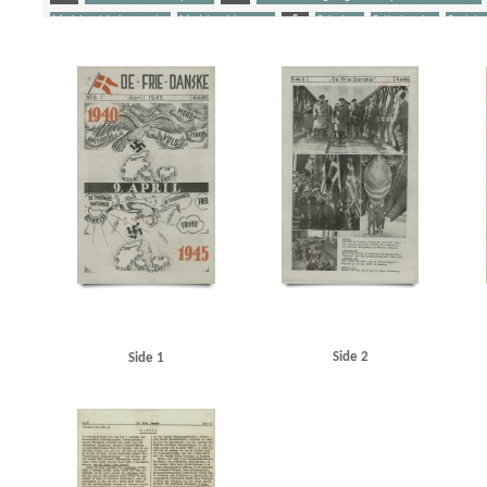
Modstandsbekæmpelse
Modstandskampen
S
Sabotage
Satiretegning
Sovjetu
Yderligere tags
A
Aarøsund
Afrika
Amerika
B
Bach, konditor, Kbh.
Belgien
Berlin
Bir
Briand, Aristide
Brooke, Sir Alan
C
Casino, biograf, Kbh.
Christensen, I.C., politi
Danmarks Frihedsraad
Dardanellerne
Døssing, Thomas, biblioteksdirektør
E
Ed
Goebbels, Joseph
Göring, Hermann
Gründgens, Gustav, skuespiller
Grundloven
Komintern
Istedgade, Kbh.
J
Jugoslavien
Jylland
K
Kielerkanalen
Kube,
Lindemann, Georg
Lolland
LS (Landbrugernes Sammenslutning)
Lütken, C.F., kaptaj
Modstandsbevægelsen, den danske
Moltke, generalstabschef
Montgomery, Bernard
Nordnorge
Nordsjælland
Nordsøen
O
Opdragelse til Døden, bogtitel
P
P
Ravensbrück
Renthe-Fink, Cecil von
Rode, Ove, politiker
Rotterdam
Rumænien
R
Sovjetunionen
SS
Stauning, Thorvald, politiker
Stresa
Stresemann, Gustav
Strib
Venstre
Vestre Fængsel
Værnemagtskontoen
W
Wilhelmstrasse
Z
Zahle, 
Side 2
Side 1