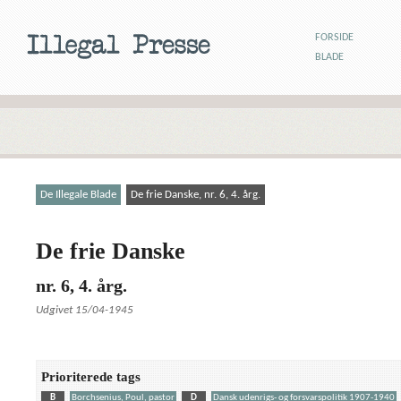
FORSIDE
BLADE
De Illegale Blade
De frie Danske, nr. 6, 4. årg.
De frie Danske
nr. 6, 4. årg.
Udgivet 15/04-1945
Prioriterede tags
B
Borchsenius, Poul, pastor
D
Dansk udenrigs- og forsvarspolitik 1907-1940