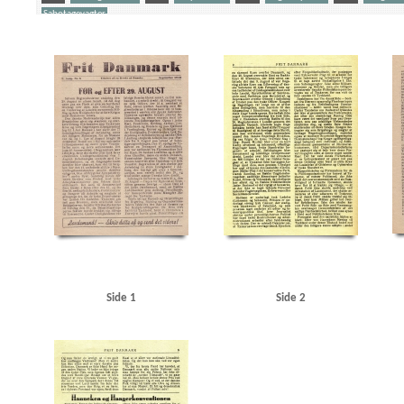
Sabotagevagter
Yderligere tags
A
Aalborg
Aalborg Privatbaner
Aarhus
Amalienborg
Andersen, Alsing, politike
Christian X
Christmas Møller, John, politiker
D
Dagmarhus
Dansk Aero
Dansk 
Esbjerg
Eskelund, Karl, chef for Udenrigsministeriets Pressebureau
F
Falck
Folke
Damgaard, Hans, biskop
G
Goebbels, Joseph
Gørtz, Ebbe, general
H
Haagk
Helsingør
Hjemmefronten, blad
Holbæk
Holland
Hvidbogen
I
Ikke-Angrebsp
Knutzen, Peter, generaldirektør
Kolding
Kommunistloven
Korsør
Krusaa
L
L
Mewis, Raoul, viceadmiral
Moskva Radio
Munch, Peter, politiker
N
Nordschlesw
Officerskolen, Frederiksberg
OKW (Oberkommando der Wehrmacht)
P
Prior, W.W
Rechnitzer, Hjalmar, viceadmiral
Rigsdagen, den danske
Rørdal, fabrik
S
Scaveni
Studenternes Efterretningstjeneste
Swinemünde
Sydnorge
Sørensen, konstruktør
Z
Zahle, Henrik, gesandt
Ø
Øresund
Side 1
Side 2