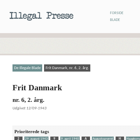
FORSIDE
BLADE
De Illegale Blade
Frit Danmark, nr. 6, 2. årg.
Frit Danmark
nr. 6, 2. årg.
Udgivet 12/09-1943
Prioriterede tags
2
29. august 1943
9
9. april 1940
A
Augustoprøret
H
Haagkonv