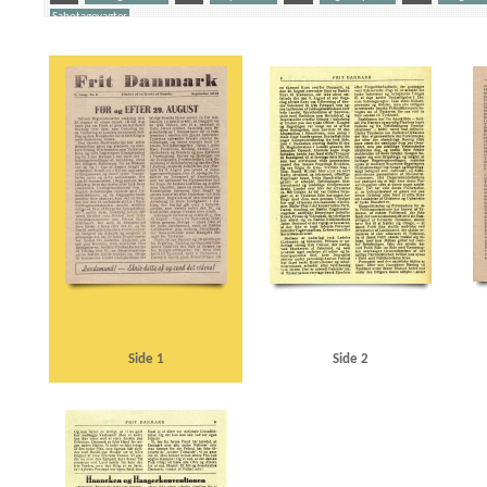
Sabotagevagter
Yderligere tags
A
Aalborg
Aalborg Privatbaner
Aarhus
Amalienborg
Andersen, Alsing, politike
Christian X
Christmas Møller, John, politiker
D
Dagmarhus
Dansk Aero
Dansk 
Esbjerg
Eskelund, Karl, chef for Udenrigsministeriets Pressebureau
F
Falck
Folke
Damgaard, Hans, biskop
G
Goebbels, Joseph
Gørtz, Ebbe, general
H
Haagk
Helsingør
Hjemmefronten, blad
Holbæk
Holland
Hvidbogen
I
Ikke-Angrebsp
Knutzen, Peter, generaldirektør
Kolding
Kommunistloven
Korsør
Krusaa
L
L
Mewis, Raoul, viceadmiral
Moskva Radio
Munch, Peter, politiker
N
Nordschlesw
Officerskolen, Frederiksberg
OKW (Oberkommando der Wehrmacht)
P
Prior, W.W
Rechnitzer, Hjalmar, viceadmiral
Rigsdagen, den danske
Rørdal, fabrik
S
Scaveni
Studenternes Efterretningstjeneste
Swinemünde
Sydnorge
Sørensen, konstruktør
Z
Zahle, Henrik, gesandt
Ø
Øresund
Side 1
Side 2