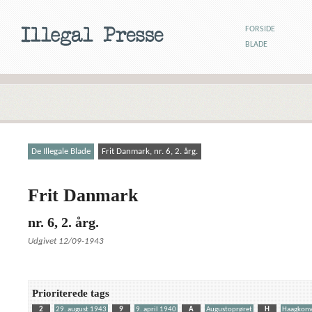
FORSIDE
BLADE
De Illegale Blade
Frit Danmark, nr. 6, 2. årg.
Frit Danmark
nr. 6, 2. årg.
Udgivet 12/09-1943
Prioriterede tags
2
29. august 1943
9
9. april 1940
A
Augustoprøret
H
Haagkonv