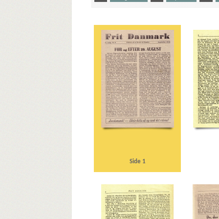
Yderligere tags
A
Aalborg
Aalborg Privatbaner
Aarhus
Amalie
Christmas Møller, John, politiker
D
Dagmarhus
Eskelund, Karl, chef for Udenrigsministeriets Pressebure
Goebbels, Joseph
Gørtz, Ebbe, general
H
Haagko
Holland
Hvidbogen
I
Ikke-Angrebspagt, dansk-t
Langelinje
Larsen, Gunnar, politiker
Lohmann, Ernst 
Nordschleswigsche Zeitung
Nørrebro Station
Nørrebr
R
Raeder, Erich, storadmiral
Randers
Rasmussen,
Strøm, Jens, politiker
Studenternes Efterretningstjenes
Vordingborg
Z
Zahle, Henrik, gesandt
Ø
Ør
Side 1