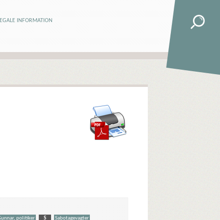
LEGALE INFORMATION
Gunnar, politiker
S
Sabotagevagter