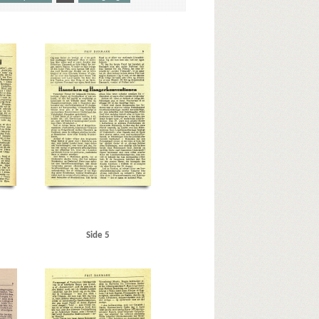
ien
Berlin
Best, Werner
C
Christian X
nburg, Ilja, forfatter
Esbjerg
orps Danmark
Fuglsang-Damgaard, Hans, biskop
G
nn von
Helsingør
Hjemmefronten, blad
Holbæk
Kolding
Kommunistloven
Korsør
Krusaa
L
unch, Peter, politiker
N
der Wehrmacht)
P
Prior, W.W., generalløjtnant
Scavenius, Erik, politiker
Sjælland
Socialdemokratiet
lon
Tyskland
V
Vesteuropa
Vestkysten
Side 5