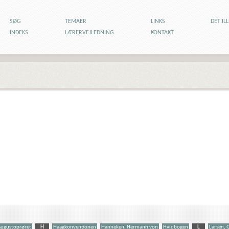
SØG
TEMAER
LINKS
DET IL
INDEKS
LÆRERVEJLEDNING
KONTAKT
Augustoprøret
H
Haagkonventionen
Hanneken, Hermann von
Hvidbogen
L
Larsen, 