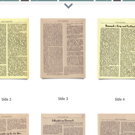
nborg
Andersen, Alsing, politiker
Andreasen, Henrik, politimester, Ribe
Axel, prins
B
Belg
Dansk Aero
Dansk Samling
de Jonquieres, H., amtmand
Det konservative Folkeparti
E
Ehre
au
F
Falck
Folketinget
Forsvarsministerium, det danske
Fredericia
Frederikshavn
Frik
nventionen
Hammer Kjølsen, Frits, marineattaché
Hammerich, Carl, admiral
Hanneken, Herma
ysk
Ipsen, kommandør
K
Kattegat
Kaupisch, Leonard von
Knutzen, Peter, generaldirektør
A.
Lynetten
Læsø
M
Manchester Guardian
Mewis, Raoul, viceadmiral
Moskva Radio
M
ogade, Kbh.
O
Odense
Odense Værft
Officerskolen, Frederiksberg
OKW (Oberkommando 
 Hans, politiker
Rechnitzer, Hjalmar, viceadmiral
Rigsdagen, den danske
Rørdal, fabrik
S
te
Swinemünde
Sydnorge
Sørensen, konstruktør
Søværnskommandoen
T
Times
Tou
esund
Side 3
Side 2
Side 4