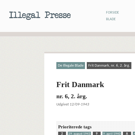
FORSIDE
BLADE
De Illegale Blade
Frit Danmark, nr. 6, 2. årg.
Frit Danmark
nr. 6, 2. årg.
Udgivet 12/09-1943
Prioriterede tags
2
29. august 1943
9
9. april 1940
A