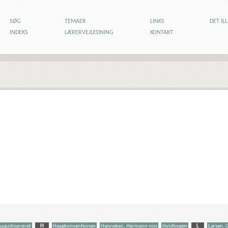
SØG
TEMAER
LINKS
DET IL
INDEKS
LÆRERVEJLEDNING
KONTAKT
Augustoprøret
H
Haagkonventionen
Hanneken, Hermann von
Hvidbogen
L
Larsen, 