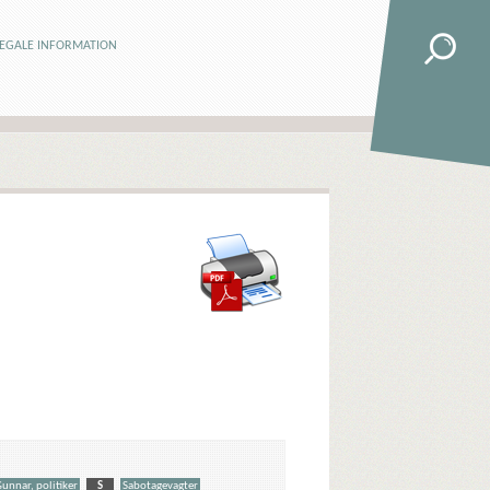
LEGALE INFORMATION
Gunnar, politiker
S
Sabotagevagter