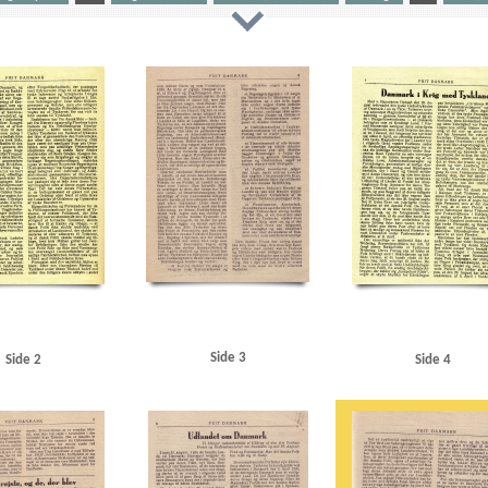
nborg
Andersen, Alsing, politiker
Andreasen, Henrik, politimester, Ribe
Axel, prins
B
Belg
Dansk Aero
Dansk Samling
de Jonquieres, H., amtmand
Det konservative Folkeparti
E
Ehre
au
F
Falck
Folketinget
Forsvarsministerium, det danske
Fredericia
Frederikshavn
Frik
nventionen
Hammer Kjølsen, Frits, marineattaché
Hammerich, Carl, admiral
Hanneken, Herma
ysk
Ipsen, kommandør
K
Kattegat
Kaupisch, Leonard von
Knutzen, Peter, generaldirektør
A.
Lynetten
Læsø
M
Manchester Guardian
Mewis, Raoul, viceadmiral
Moskva Radio
M
ogade, Kbh.
O
Odense
Odense Værft
Officerskolen, Frederiksberg
OKW (Oberkommando 
 Hans, politiker
Rechnitzer, Hjalmar, viceadmiral
Rigsdagen, den danske
Rørdal, fabrik
S
te
Swinemünde
Sydnorge
Sørensen, konstruktør
Søværnskommandoen
T
Times
Tou
esund
Side 3
Side 2
Side 4