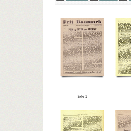
Yderligere tags
A
Aalborg
Aalborg Privatbaner
Aarhus
Amalie
Christmas Møller, John, politiker
D
Dagmarhus
Eskelund, Karl, chef for Udenrigsministeriets Pressebure
Goebbels, Joseph
Gørtz, Ebbe, general
H
Haagko
Holland
Hvidbogen
I
Ikke-Angrebspagt, dansk-t
Langelinje
Larsen, Gunnar, politiker
Lohmann, Ernst 
Nordschleswigsche Zeitung
Nørrebro Station
Nørrebr
R
Raeder, Erich, storadmiral
Randers
Rasmussen,
Strøm, Jens, politiker
Studenternes Efterretningstjenes
Vordingborg
Z
Zahle, Henrik, gesandt
Ø
Ør
Side 1