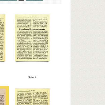
ien
Berlin
Best, Werner
C
Christian X
nburg, Ilja, forfatter
Esbjerg
orps Danmark
Fuglsang-Damgaard, Hans, biskop
G
nn von
Helsingør
Hjemmefronten, blad
Holbæk
Kolding
Kommunistloven
Korsør
Krusaa
L
unch, Peter, politiker
N
der Wehrmacht)
P
Prior, W.W., generalløjtnant
Scavenius, Erik, politiker
Sjælland
Socialdemokratiet
lon
Tyskland
V
Vesteuropa
Vestkysten
Side 5