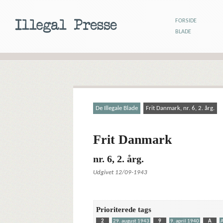
FORSIDE
BLADE
De Illegale Blade
Frit Danmark, nr. 6, 2. årg.
Frit Danmark
nr. 6, 2. årg.
Udgivet 12/09-1943
Prioriterede tags
2
29. august 1943
9
9. april 1940
A