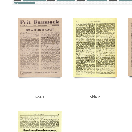
Sabotagevagter
Yderligere tags
A
Aalborg
Aalborg Privatbaner
Aarhus
Amalienborg
Andersen, Alsing, politike
Christian X
Christmas Møller, John, politiker
D
Dagmarhus
Dansk Aero
Dansk 
Esbjerg
Eskelund, Karl, chef for Udenrigsministeriets Pressebureau
F
Falck
Folke
Damgaard, Hans, biskop
G
Goebbels, Joseph
Gørtz, Ebbe, general
H
Haagk
Helsingør
Hjemmefronten, blad
Holbæk
Holland
Hvidbogen
I
Ikke-Angrebsp
Knutzen, Peter, generaldirektør
Kolding
Kommunistloven
Korsør
Krusaa
L
L
Mewis, Raoul, viceadmiral
Moskva Radio
Munch, Peter, politiker
N
Nordschlesw
Officerskolen, Frederiksberg
OKW (Oberkommando der Wehrmacht)
P
Prior, W.W
Rechnitzer, Hjalmar, viceadmiral
Rigsdagen, den danske
Rørdal, fabrik
S
Scaveni
Studenternes Efterretningstjeneste
Swinemünde
Sydnorge
Sørensen, konstruktør
Z
Zahle, Henrik, gesandt
Ø
Øresund
Side 1
Side 2