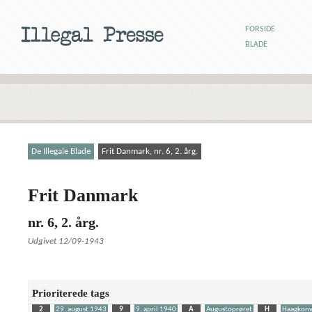
FORSIDE
BLADE
De Illegale Blade
Frit Danmark, nr. 6, 2. årg.
Frit Danmark
nr. 6, 2. årg.
Udgivet 12/09-1943
Prioriterede tags
2
29. august 1943
9
9. april 1940
A
Augustoprøret
H
Haagkonv