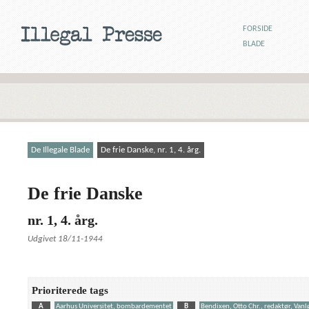
FORSIDE
BLADE
De Illegale Blade
De frie Danske, nr. 1, 4. årg.
De frie Danske
nr. 1, 4. årg.
Udgivet 18/11-1944
Prioriterede tags
A
Aarhus Universitet, bombardementet
B
Bendixen, Otto Chr., redaktør, Vanl