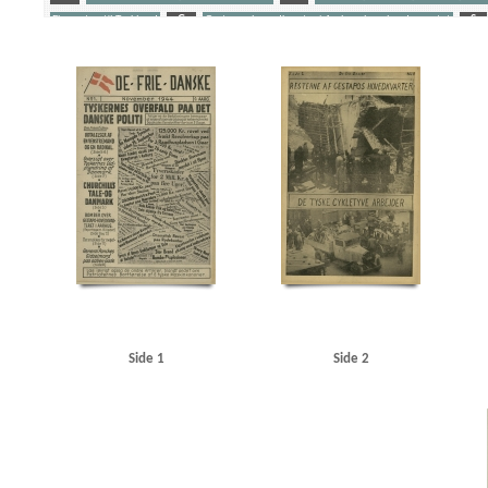
Eksporten til Tyskland
G
Gestapos hovedkvarter i Aarhus, bombardementet
S
Yderligere tags
A
Aalborg
Aarhus
Aarhus Universitet
Amerika
Andersen, bankbud, Kbh.
And
Best, Werner
Bjerredahl, fru
Buchenwald
C
Casino, biograf, Kbh.
Christensen, 
Churchill, Winston
Clearingkontoen
D
Dagmarhus
Danmarks Frihedsraad
Det
Fædrelandet
G
Gribskov
Grækenland
Grøndals Parkvej, Kbh.
Guslav-Værkern
Istedgade, Kbh.
J
Jensen, Helman, Kbh.
Johansen, Kbh.
Johansen, Kjeld, kontorc
Krieger, kaptajn, Helsingør
Kritisk Ugerevue
Københavns Frihavn
Københavns Hoved
M
Markussen, Povl, assistent, Kbh.
Modstandsbevægelsen, den danske
Mosede B
O
Odense
Olsen, A., Kbh.
Olsen, Niels, kunstmaler, Kbh.
P
Pancke, Günthe
Sandbæk, Harald, pastor
Schalburgkorpset
Schwitzgebel, Eugen, Kriminalrat
Shellh
Spangstoft, overbetjent, Kbh.
SS
Staa fast, falsk illegalt blad
Stærmose, Robert, polit
Tysk politi
U
Underhuset
V
Vagtværnet
Vejle
Vesterbro, Kbh.
Vesterbro
Side 1
Side 2