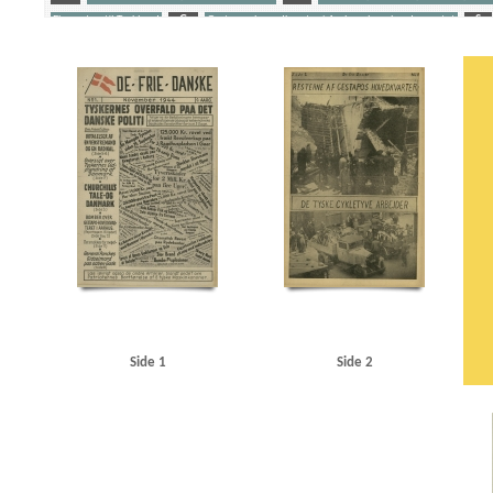
Eksporten til Tyskland
G
Gestapos hovedkvarter i Aarhus, bombardementet
S
Yderligere tags
A
Aalborg
Aarhus
Aarhus Universitet
Amerika
Andersen, bankbud, Kbh.
And
Best, Werner
Bjerredahl, fru
Buchenwald
C
Casino, biograf, Kbh.
Christensen, 
Churchill, Winston
Clearingkontoen
D
Dagmarhus
Danmarks Frihedsraad
Det
Fædrelandet
G
Gribskov
Grækenland
Grøndals Parkvej, Kbh.
Guslav-Værkern
Istedgade, Kbh.
J
Jensen, Helman, Kbh.
Johansen, Kbh.
Johansen, Kjeld, kontorc
Krieger, kaptajn, Helsingør
Kritisk Ugerevue
Københavns Frihavn
Københavns Hoved
M
Markussen, Povl, assistent, Kbh.
Modstandsbevægelsen, den danske
Mosede B
O
Odense
Olsen, A., Kbh.
Olsen, Niels, kunstmaler, Kbh.
P
Pancke, Günthe
Sandbæk, Harald, pastor
Schalburgkorpset
Schwitzgebel, Eugen, Kriminalrat
Shellh
Spangstoft, overbetjent, Kbh.
SS
Staa fast, falsk illegalt blad
Stærmose, Robert, polit
Tysk politi
U
Underhuset
V
Vagtværnet
Vejle
Vesterbro, Kbh.
Vesterbro
Side 1
Side 2