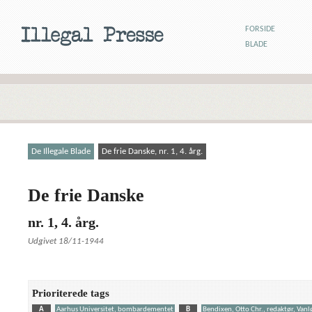
FORSIDE
BLADE
De Illegale Blade
De frie Danske, nr. 1, 4. årg.
De frie Danske
nr. 1, 4. årg.
Udgivet 18/11-1944
Prioriterede tags
A
Aarhus Universitet, bombardementet
B
Bendixen, Otto Chr., redaktør, Vanl