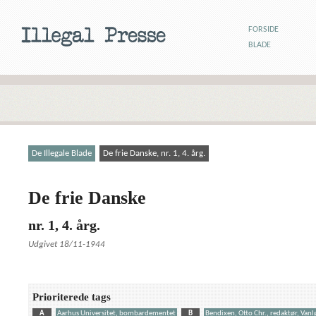
FORSIDE
BLADE
De Illegale Blade
De frie Danske, nr. 1, 4. årg.
De frie Danske
nr. 1, 4. årg.
Udgivet 18/11-1944
Prioriterede tags
A
Aarhus Universitet, bombardementet
B
Bendixen, Otto Chr., redaktør, Vanl