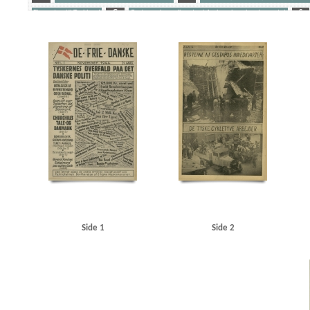
Eksporten til Tyskland
G
Gestapos hovedkvarter i Aarhus, bombardementet
S
Yderligere tags
A
Aalborg
Aarhus
Aarhus Universitet
Amerika
Andersen, bankbud, Kbh.
And
Best, Werner
Bjerredahl, fru
Buchenwald
C
Casino, biograf, Kbh.
Christensen, 
Churchill, Winston
Clearingkontoen
D
Dagmarhus
Danmarks Frihedsraad
Det
Fædrelandet
G
Gribskov
Grækenland
Grøndals Parkvej, Kbh.
Guslav-Værkern
Istedgade, Kbh.
J
Jensen, Helman, Kbh.
Johansen, Kbh.
Johansen, Kjeld, kontorc
Krieger, kaptajn, Helsingør
Kritisk Ugerevue
Københavns Frihavn
Københavns Hoved
M
Markussen, Povl, assistent, Kbh.
Modstandsbevægelsen, den danske
Mosede B
O
Odense
Olsen, A., Kbh.
Olsen, Niels, kunstmaler, Kbh.
P
Pancke, Günthe
Sandbæk, Harald, pastor
Schalburgkorpset
Schwitzgebel, Eugen, Kriminalrat
Shellh
Spangstoft, overbetjent, Kbh.
SS
Staa fast, falsk illegalt blad
Stærmose, Robert, polit
Tysk politi
U
Underhuset
V
Vagtværnet
Vejle
Vesterbro, Kbh.
Vesterbro
Side 1
Side 2