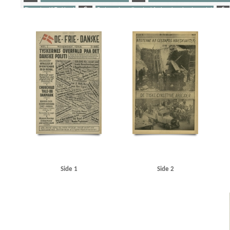
Eksporten til Tyskland
G
Gestapos hovedkvarter i Aarhus, bombardementet
S
Yderligere tags
A
Aalborg
Aarhus
Aarhus Universitet
Amerika
Andersen, bankbud, Kbh.
And
Best, Werner
Bjerredahl, fru
Buchenwald
C
Casino, biograf, Kbh.
Christensen, 
Churchill, Winston
Clearingkontoen
D
Dagmarhus
Danmarks Frihedsraad
Det
Fædrelandet
G
Gribskov
Grækenland
Grøndals Parkvej, Kbh.
Guslav-Værkern
Istedgade, Kbh.
J
Jensen, Helman, Kbh.
Johansen, Kbh.
Johansen, Kjeld, kontorc
Krieger, kaptajn, Helsingør
Kritisk Ugerevue
Københavns Frihavn
Københavns Hoved
M
Markussen, Povl, assistent, Kbh.
Modstandsbevægelsen, den danske
Mosede B
O
Odense
Olsen, A., Kbh.
Olsen, Niels, kunstmaler, Kbh.
P
Pancke, Günthe
Sandbæk, Harald, pastor
Schalburgkorpset
Schwitzgebel, Eugen, Kriminalrat
Shellh
Spangstoft, overbetjent, Kbh.
SS
Staa fast, falsk illegalt blad
Stærmose, Robert, polit
Tysk politi
U
Underhuset
V
Vagtværnet
Vejle
Vesterbro, Kbh.
Vesterbro
Side 1
Side 2