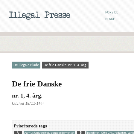
FORSIDE
BLADE
De Illegale Blade
De frie Danske, nr. 1, 4. årg.
De frie Danske
nr. 1, 4. årg.
Udgivet 18/11-1944
Prioriterede tags
A
Aarhus Universitet, bombardementet
B
Bendixen, Otto Chr., redaktør, Vanl