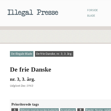
FORSIDE
BLADE
De Illegale Blade
De frie Danske, nr. 3, 3. årg.
De frie Danske
nr. 3, 3. årg.
Udgivet Dec 1943
Prioriterede tags
A
Aktionen mod de norske studenter
Arrestationer
B
Blædel, Nicolai, redak