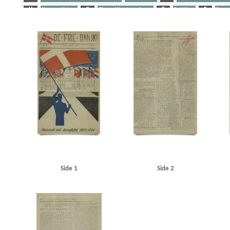
H
Horserødlejren
O
Olsen, Albert, professor
P
Politiken
R
Ramm
Yderligere tags
A
Aabenraa
Aalborg
Aarhus
Aarhus Universitet
Abel, Kjeld, forfatter
Alsgades
Andersen, Karl Chr., arbejdsmand, Kolding
Andersen, Niels Peter, skatterådsformand, Ko
Bergholt Holmgaard, sekr., Kolding
Besekow, Sam, sceneinstruktør
Best, Werner
Birk
Borchsenius, Poul, pastor
Bredgade, Kbh.
Brevig, Tage, fhv. sergent
British Commonw
Carstensen, Tage, lrs.
Christian X
Christoffersen, Tarante, Kbh.
Churchill, Winston
C
Dahl, Holger, trykker, Kolding
Damhussøen
Danmark, forsikringsselskab
Danmarks Fr
Den Gyldenblonde alias Povl Sabroe
Dessau, Einar, direktør
Det dansk-amerikanske Ud
Engberg, Gunnar, pastor
Erichsen, P.B., kaptajn
Esbjerg
F
Faaborg
Feldsted, M
Foreningen af Rytterofficerer udenfor aktiv Tjeneste
Foss, Erling, ingeniør
Fredericia
Garde, Else, Kbh.
Garde, Erik, kaptajn, Kbh.
Garderhusarkasernen
Gerlev
Glamsbjer
Grenaa
H
Haderslev
Haderslev Katedralskole
Hanneken, Hermann von
Hansen
Howaltswerke, Hamborg
Hurup
Hvidberg, Flemming, professor
Høyer, Axel, redaktø
Side 1
Side 2
Jäger, Hauptmann, Horserød
Jensen, Johannes V., forfatter
Jepsen, Børge, fabrikant, A
Jordan, Frede, redaktør
Julius Tafdrups Konfektionsfabrik
Jydske Tidende, Kolding
Jø
Jørgensen, Jørgen S., direktør, Metropolteatret
K
Kiel
Kleberg, overlærer, Frederi
Krenchel, Ejnar, ors.
Krenchel, politiinspektør
KU (Konservativ Ungdom)
Kurer, blad
Larsen, Georg, købmand, Rønne
Lillebæltsbroen
Lime, Erik, Kbh.
Lohmann, E.C., off