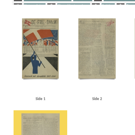
H
Horserødlejren
O
Olsen, Albert, professor
P
Politiken
R
Ramm
Yderligere tags
A
Aabenraa
Aalborg
Aarhus
Aarhus Universitet
Abel, Kjeld, forfatter
Alsgades
Andersen, Karl Chr., arbejdsmand, Kolding
Andersen, Niels Peter, skatterådsformand, Ko
Bergholt Holmgaard, sekr., Kolding
Besekow, Sam, sceneinstruktør
Best, Werner
Birk
Borchsenius, Poul, pastor
Bredgade, Kbh.
Brevig, Tage, fhv. sergent
British Commonw
Carstensen, Tage, lrs.
Christian X
Christoffersen, Tarante, Kbh.
Churchill, Winston
C
Dahl, Holger, trykker, Kolding
Damhussøen
Danmark, forsikringsselskab
Danmarks Fr
Den Gyldenblonde alias Povl Sabroe
Dessau, Einar, direktør
Det dansk-amerikanske Ud
Engberg, Gunnar, pastor
Erichsen, P.B., kaptajn
Esbjerg
F
Faaborg
Feldsted, M
Foreningen af Rytterofficerer udenfor aktiv Tjeneste
Foss, Erling, ingeniør
Fredericia
Garde, Else, Kbh.
Garde, Erik, kaptajn, Kbh.
Garderhusarkasernen
Gerlev
Glamsbjer
Grenaa
H
Haderslev
Haderslev Katedralskole
Hanneken, Hermann von
Hansen
Howaltswerke, Hamborg
Hurup
Hvidberg, Flemming, professor
Høyer, Axel, redaktø
Side 1
Side 2
Jäger, Hauptmann, Horserød
Jensen, Johannes V., forfatter
Jepsen, Børge, fabrikant, A
Jordan, Frede, redaktør
Julius Tafdrups Konfektionsfabrik
Jydske Tidende, Kolding
Jø
Jørgensen, Jørgen S., direktør, Metropolteatret
K
Kiel
Kleberg, overlærer, Frederi
Krenchel, Ejnar, ors.
Krenchel, politiinspektør
KU (Konservativ Ungdom)
Kurer, blad
Larsen, Georg, købmand, Rønne
Lillebæltsbroen
Lime, Erik, Kbh.
Lohmann, E.C., off