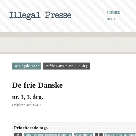
FORSIDE
BLADE
De Illegale Blade
De frie Danske, nr. 3, 3. årg.
De frie Danske
nr. 3, 3. årg.
Udgivet Dec 1943
Prioriterede tags
A
Aktionen mod de norske studenter
Arrestationer
B
Blædel, Nicolai, redak