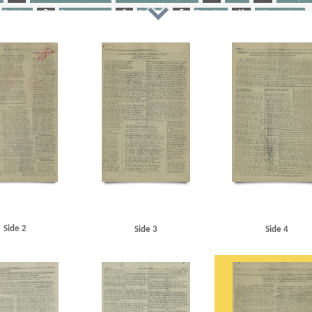
Politiken
R
Rammeantenne
S
Sabotage
T
Tyske film
U
Udhængninger
t
Abel, Kjeld, forfatter
Alsgades Skole, Kbh.
Andersen, Aksel Ejler, lærer, Odense
Andersen, Hugo,
iels Peter, skatterådsformand, Kolding
Assens
Asserbolejren
B
Bang Jørgensen, J.P., kaptaj
einstruktør
Best, Werner
Birkedal Hansen, S.L.P., kaptajnløjtnant
Blædel, Nicolai, redaktør
Bo
, fhv. sergent
British Commonwealth
Brockenhuus-Schack, Eiler, greve
BT-Centralen
Buhme
inston
Clausen, Frits, politiker
Colbjørnsensgade, Kbh.
D
Dagmarhus
Dahl, Ejnar, læge, 
ansk Samling
De frie Danske
De Samvirkende Fagforbund
Delbo, Hedvig
Den Gyldenblonde ali
t, Carl, skipper, Skagen
Dyrsted, C., Th., politibetjent
E
Engberg, Gunnar, pastor
Erichsen, 
l, Graasten
Foreningen af Rytterofficerer udenfor aktiv Tjeneste
Foss, Erling, ingeniør
Fredericia
arde, Else, Kbh.
Garde, Erik, kaptajn, Kbh.
Garderhusarkasernen
Gerlev
Glamsbjerg Madsen, fu
Haderslev
Haderslev Katedralskole
Hanneken, Hermann von
Hansen, Arne Egon, arbejdsma
urup
Hvidberg, Flemming, professor
Høyer, Axel, redaktør
I
Ibsen, Johannes, trykker, Kold
tter
Jepsen, Børge, fabrikant, Aalborg
Jernbanegade, Kbh.
Johannesen, ingeniør, Randers
Johan
Side 2
Side 3
Side 4
ing
Jødeforfølgelse
Jørgensen, Chr. fhv. styrmand, Kbh.
Jørgensen, J.L., stabsofficiant
Jørgensen
aflærling, Aarhus
Knutzen, Per, skuespiller
Koch, Hal, professor
Kolding
Krenchel, Ejnar, ors.
ns Universitet
L
Larsen, Eivind, departementschef
Larsen, Georg, købmand, Rønne
Lilleb
g
Lund, Harald H., forfatter
Lykke Kayser, Kay, arbejdsmand, Kolding
M
Madsen, Leo, fhv. s
.
Meyer, Arne, kunsthandler, Kbh.
Moesgaard Nielsen, Per, gymnasieelev, Aarhus
Mortensen, Carl