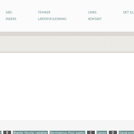
SØG
TEMAER
LINKS
DET IL
INDEKS
LÆRERVEJLEDNING
KONTAKT
r
B
Blædel, Nicolai, redaktør
Borchsenius, Poul, pastor
C
Censur
D
Dansk polit