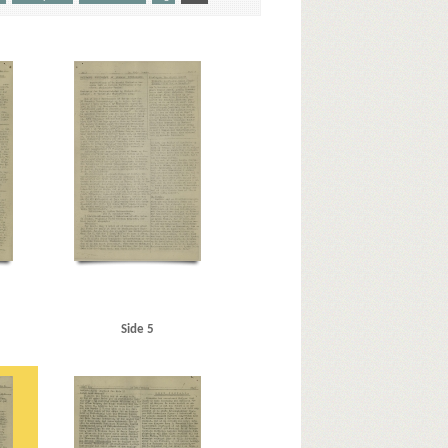
 politibetjent
n
Bangsted, Helge, politiker
hr, Harald, professor
Bohr, Niels
Bøggild, J.K., dr.phil.
C
Carstensen, Tage, lrs.
Tønder
Dahl, Holger, trykker, Kolding
Damhussøen
as Povl Sabroe
Dessau, Einar, direktør
Det dansk-
P.B., kaptajn
Esbjerg
F
Faaborg
Frederiksberg, Kbh.
Frederikshavn
ldmægtig, Esbjerg
Glud, vicepolitiinspektør
nd
Hansen, Kurt, læge, Jersdal
Himmler, Heinrich
ing
Industriraadet
J
Jacobsen, Harry, Kbh.
sen, tjener, Esbjerg
Jordan, Frede, redaktør
Side 5
, Jørgen S., direktør, Metropolteatret
K
Kiel
Krenchel, politiinspektør
KU (Konservativ Ungdom)
æltsbroen
Lime, Erik, Kbh.
Lohmann, E.C., officiant
ergent
Madsen, T.I.P.O.
Malmø
 Ejner, maskinsætter, Kolding