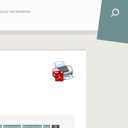
LEGALE INFORMATION
i
Dansk presse
De frie Danske
Digt
H