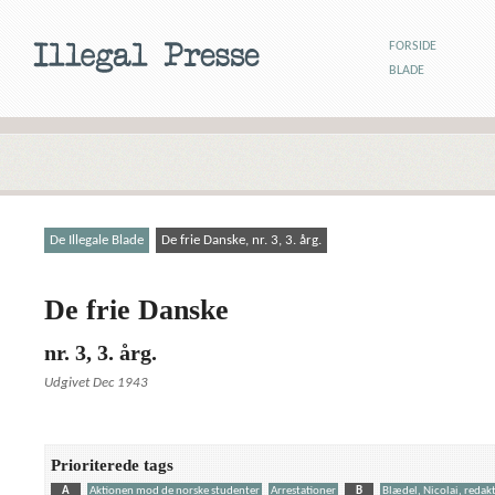
FORSIDE
BLADE
De Illegale Blade
De frie Danske, nr. 3, 3. årg.
De frie Danske
nr. 3, 3. årg.
Udgivet Dec 1943
Prioriterede tags
A
Aktionen mod de norske studenter
Arrestationer
B
Blædel, Nicolai, redak