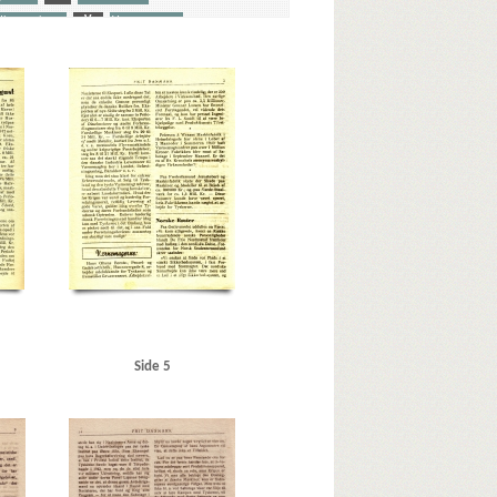
dhængninger
V
Værnemagere
r, dommer
Andersen, Oluf, marketenderiarbejder
Christmas Møller, John, politiker
Danske Embedsmænds Samraad
Danzig
erg
F
F.L. Schmidth
Frankrig
Fredericia
en
Gørtz, Ebbe, general
H
jesteret
Højesteret, Norge
storiker
Jørgensen, Troels G., højesteretspræsident
ud, generaldirektør
Korsør
Krenchel, Ejnar, ors.
London
Lyngby
M
Madsen, Max, Kbh.
Nielsen, Martin, politiker
Nielsen, Niels, professor
tved
Nørresundby
O
Odense
Odense Byraad
itiken
Popp-Madsen, Carl, jurist
Priskontrolraadet
Side 5
avenius, Erik, politiker
Schalburgkorpset
politiker
Studenterforeningen, Kbh.
obsen, Eigil, politiker
Ting- og Arresthuset, Kbh.
Varde Staalværk
Vi kom alligevel, pjece
Viborg