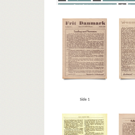
Jørgensen, Troels G., højesteretspræsident
K
Kors
Yderligere tags
A
Aalborg
Aalborg Baadehavn
Aarhus
Aarhus U
B
Belgien
Berlin
Best, Werner
Bjørnved, P.
Bl
Clemmensen, Carl Henrik, redaktør
D
Dagmarhus
De forenede Automobilfabrikker, Odense
De frie Dansk
Frederikshavn
Frederikssund Jernstøberi og Maskinfabr
Hanneken, Hermann von
Hans Olsens Børste-, Pensel- 
Hørlycks Autoværksted, Viby
J
J. Petersens Auto
Jørgensens Karetmagerværksted
K
Kjeldsen, SS-m
Kæremaalsudvalget
Københavns Raadhus
L
la C
Mikkelbryggersgade, Kbh.
Modstandsbevægelsen, den 
Nielsen, Victor, afdelingschef
Nordahl, Konrad
Nordn
Odense Værft
Olsen, Jens, mekaniker
P
Padborg
Side 1
R
Reitzel-Nielsen, Erik, lrs.
Rigsdagen, den danske
Scheenstrøms Motorværksted, Kbh.
Simo, værksted
Studenternes Efterretningstjeneste
Stutthof
Svenning
Topsøe-Jensen, højesteretsdommer
Tybrings elektroke
Ø
Øster Alle, Kbh.
Østerbro