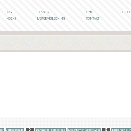
SØG
TEMAER
LINKS
DET IL
INDEKS
LÆRERVEJLEDNING
KONTAKT
ker
Antisabotage
D
Danmarks Frihedsraad
Departementschefstyret
E
Eksporten til 