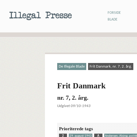
FORSIDE
BLADE
De Illegale Blade
Frit Danmark, nr. 7, 2. årg.
Frit Danmark
nr. 7, 2. årg.
Udgivet 09/10-1943
Prioriterede tags
2
29. august 1943
A
Andersen, Alsing, politi