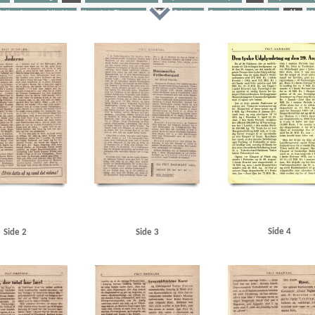
t, Knud, generaldirektør
Krenchel, Ejnar, ors.
S
Sabotage
Samarbejdspolitikken
U
U
niversitet
Aico, granathylsterfabrik
Amalienborg
Andersen, Alsing, politiker
Andersen, Arthu
aase, Carl, kioskejer
Bogense
Bosch
Brønderslev
C
Charlottenlund Station
Christian X
Dalsgaard, mekaniker, Aalborg
Danmarks Frihedsraad
Dansk Lov imod Kommunisterne, artikel
e
De Samvirkende Fagforbund
Det internationale Retskammer
Det radikale Venstre
E
Esbj
ik
G
Gerlevmødet
Globe, skotøjsfabrik
Glud & Marstrand
Goebbels, Joseph
Grundlov
og Gadekostfabrik
Helweg-Larsen, Per
Hillerød Gummivognslager
Holland
Horserødlejren
Hø
værksted
Juristen
Juristforbundet
Justitsministerium, det danske
Jylland
Jørgensen, A.D., hi
and, Kbh.
Kløvermarksvej, Kbh.
Koch Alveen, snedker, Lunderskov
Kommunistloven
Korst, Kn
our, Vilhelm, historiker
Landskrona
Larsen, Aksel, politiker
Larsen, Gunnar, politiker
Lindholm
danske
Møller, Andreas, departementschef
N
Nationalbanken
Nestor, akkumulatorfabrik
orge
Nordsteens Jernstøberi & Maskinfabrik
Norsk Studentersamfund
Nyelandsvej, Kbh.
Næs
Pedersen, Oluf, politiker
Petersen & Wraae, maskinfabrik, Kbh.
Petersen, Harald, politiker
Pol
Side 4
Side 2
Side 3
Rigsdagens Samarbejdsudvalg (Nimandsudvalget)
Ritzaus Bureau
Rolighedsvej, Kbh.
S
Sc
Skovbo-Mortensens Autoværksted, Kbh.
Socialdemokratiet
Sovjetunionen
SS
Steincke, K.K., 
sen, Nils, Udenrigsministeriets direktør
Søborg Mose
T
Tandrup, Harald, forfatter
Thune Jac
miske Krystalindustri
Tysk politi
U
Udenrigsministerium, det danske
Unitas, firma
V