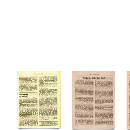
Unitas, firma
V
Varde Staalværk
Vi kom alligevel, pjece
Viborg
Ø
Øster Al