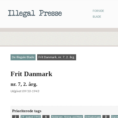
FORSIDE
BLADE
De Illegale Blade
Frit Danmark, nr. 7, 2. årg.
Frit Danmark
nr. 7, 2. årg.
Udgivet 09/10-1943
Prioriterede tags
2
29. august 1943
A
Andersen, Alsing, politiker
Antisabotage
D
Danm