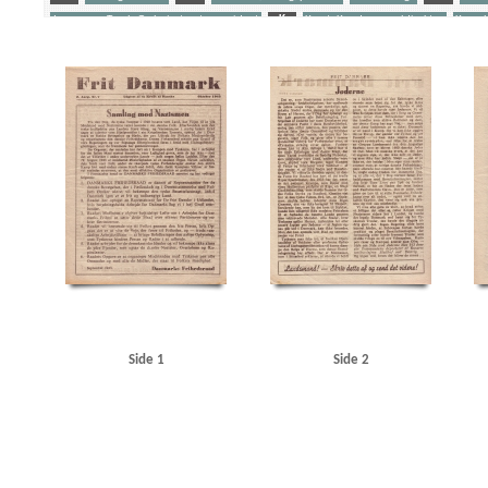
Jørgensen, Troels G., højesteretspræsident
K
Korst, Knud, generaldirektør
Krenche
Yderligere tags
A
Aalborg
Aalborg Baadehavn
Aarhus
Aarhus Universitet
Aico, granathylsterf
Andersen, Oluf, marketenderiarbejder
B
Belgien
Berlin
Best, Werner
Bjørnved,
Christmas Møller, John, politiker
Clemmensen, Carl Henrik, redaktør
D
Dagmarh
Danske Embedsmænds Samraad
Danzig
De forenede Automobilfabrikker, Odense
De 
Esbjerg
F
F.L. Schmidth
Frankrig
Fredericia
Frederikshavn
Frederikssund Jer
Goebbels, Joseph
Grundloven
Gørtz, Ebbe, general
H
Hanneken, Hermann von
Holland
Horserødlejren
Højesteret
Højesteret, Norge
Hørlycks Autoværksted, Viby
Jørgensen, A.D., historiker
Jørgensen, Troels G., højesteretspræsident
Jørgensens Kar
Koch Alveen, snedker, Lunderskov
Kommunistloven
Korst, Knud, generaldirektør
Ko
Landskrona
Larsen, Aksel, politiker
Larsen, Gunnar, politiker
Lindholm
London
L
Møller, Andreas, departementschef
N
Nationalbanken
Nestor, akkumulatorfabrik
Nordnorge
Nordsteens Jernstøberi & Maskinfabrik
Norsk Studentersamfund
Nyeland
Side 1
Side 2
Olsen, Jens, mekaniker
P
Padborg
Pedersen, Oluf, politiker
Petersen & Wraae, m
R
Reitzel-Nielsen, Erik, lrs.
Rigsdagen, den danske
Rigsdagens Samarbejdsudvalg 
Schalburgkorpset
Scheenstrøms Motorværksted, Kbh.
Simo, værksted
Skovbo-Mort
Studenterforeningen, Kbh.
Studenternes Efterretningstjeneste
Stutthof
Svenningsen,
Thune Jacobsen, Eigil, politiker
Ting- og Arresthuset, Kbh.
Topsøe-Jensen, højesteret