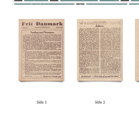
Jørgensen, Troels G., højesteretspræsident
K
Korst, Knud, generaldirektør
Krenche
Yderligere tags
A
Aalborg
Aalborg Baadehavn
Aarhus
Aarhus Universitet
Aico, granathylsterf
Andersen, Oluf, marketenderiarbejder
B
Belgien
Berlin
Best, Werner
Bjørnved,
Christmas Møller, John, politiker
Clemmensen, Carl Henrik, redaktør
D
Dagmarh
Danske Embedsmænds Samraad
Danzig
De forenede Automobilfabrikker, Odense
De 
Esbjerg
F
F.L. Schmidth
Frankrig
Fredericia
Frederikshavn
Frederikssund Jer
Goebbels, Joseph
Grundloven
Gørtz, Ebbe, general
H
Hanneken, Hermann von
Holland
Horserødlejren
Højesteret
Højesteret, Norge
Hørlycks Autoværksted, Viby
Jørgensen, A.D., historiker
Jørgensen, Troels G., højesteretspræsident
Jørgensens Kar
Koch Alveen, snedker, Lunderskov
Kommunistloven
Korst, Knud, generaldirektør
Ko
Landskrona
Larsen, Aksel, politiker
Larsen, Gunnar, politiker
Lindholm
London
L
Møller, Andreas, departementschef
N
Nationalbanken
Nestor, akkumulatorfabrik
Nordnorge
Nordsteens Jernstøberi & Maskinfabrik
Norsk Studentersamfund
Nyeland
Side 1
Side 2
Olsen, Jens, mekaniker
P
Padborg
Pedersen, Oluf, politiker
Petersen & Wraae, m
R
Reitzel-Nielsen, Erik, lrs.
Rigsdagen, den danske
Rigsdagens Samarbejdsudvalg 
Schalburgkorpset
Scheenstrøms Motorværksted, Kbh.
Simo, værksted
Skovbo-Mort
Studenterforeningen, Kbh.
Studenternes Efterretningstjeneste
Stutthof
Svenningsen,
Thune Jacobsen, Eigil, politiker
Ting- og Arresthuset, Kbh.
Topsøe-Jensen, højesteret