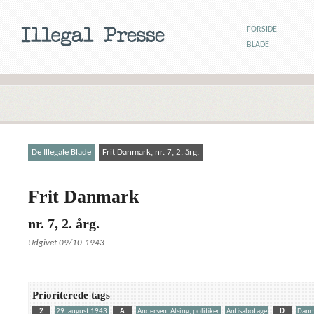
FORSIDE
BLADE
De Illegale Blade
Frit Danmark, nr. 7, 2. årg.
Frit Danmark
nr. 7, 2. årg.
Udgivet 09/10-1943
Prioriterede tags
2
29. august 1943
A
Andersen, Alsing, politiker
Antisabotage
D
Danm