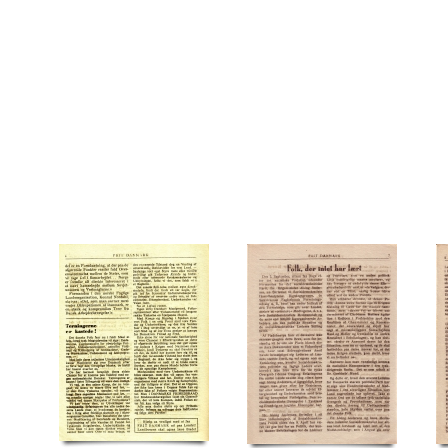
Unitas, firma
V
Varde Staalværk
Vi kom alligevel, pjece
Viborg
Ø
Øster Al