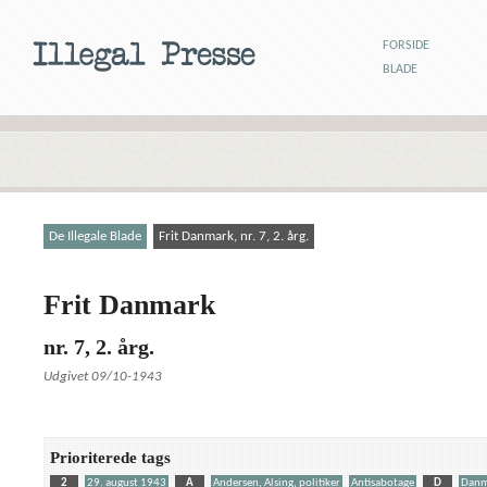
FORSIDE
BLADE
De Illegale Blade
Frit Danmark, nr. 7, 2. årg.
Frit Danmark
nr. 7, 2. årg.
Udgivet 09/10-1943
Prioriterede tags
2
29. august 1943
A
Andersen, Alsing, politiker
Antisabotage
D
Danm