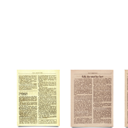
Unitas, firma
V
Varde Staalværk
Vi kom alligevel, pjece
Viborg
Ø
Øster Al