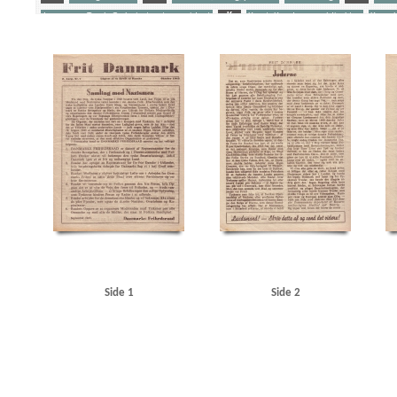
Jørgensen, Troels G., højesteretspræsident
K
Korst, Knud, generaldirektør
Krenche
Yderligere tags
A
Aalborg
Aalborg Baadehavn
Aarhus
Aarhus Universitet
Aico, granathylsterf
Andersen, Oluf, marketenderiarbejder
B
Belgien
Berlin
Best, Werner
Bjørnved,
Christmas Møller, John, politiker
Clemmensen, Carl Henrik, redaktør
D
Dagmarh
Danske Embedsmænds Samraad
Danzig
De forenede Automobilfabrikker, Odense
De 
Esbjerg
F
F.L. Schmidth
Frankrig
Fredericia
Frederikshavn
Frederikssund Jer
Goebbels, Joseph
Grundloven
Gørtz, Ebbe, general
H
Hanneken, Hermann von
Holland
Horserødlejren
Højesteret
Højesteret, Norge
Hørlycks Autoværksted, Viby
Jørgensen, A.D., historiker
Jørgensen, Troels G., højesteretspræsident
Jørgensens Kar
Koch Alveen, snedker, Lunderskov
Kommunistloven
Korst, Knud, generaldirektør
Ko
Landskrona
Larsen, Aksel, politiker
Larsen, Gunnar, politiker
Lindholm
London
L
Møller, Andreas, departementschef
N
Nationalbanken
Nestor, akkumulatorfabrik
Nordnorge
Nordsteens Jernstøberi & Maskinfabrik
Norsk Studentersamfund
Nyeland
Side 1
Side 2
Olsen, Jens, mekaniker
P
Padborg
Pedersen, Oluf, politiker
Petersen & Wraae, m
R
Reitzel-Nielsen, Erik, lrs.
Rigsdagen, den danske
Rigsdagens Samarbejdsudvalg 
Schalburgkorpset
Scheenstrøms Motorværksted, Kbh.
Simo, værksted
Skovbo-Mort
Studenterforeningen, Kbh.
Studenternes Efterretningstjeneste
Stutthof
Svenningsen,
Thune Jacobsen, Eigil, politiker
Ting- og Arresthuset, Kbh.
Topsøe-Jensen, højesteret