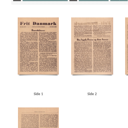
Yderligere tags
A
Aalborg
Aarhus
Aarhus Universitet
Aarhushallen
Absalon, maskinfabrik, Kb
Andersen, Hugo, politibetjent
Annisse Brugsforening
Arbejdernes Produktionsforretni
Berlin
Best, Werner
Bispeparken, Kbh.
Bodenhoff Plads, Kbh.
Broholm, Fyn
C
Dagmarhus
Danmarks Frihedsraad
Dansk Samling
Dansk Staalvarefabrik, Kbh.
DDPA
Drottens Maskinsnedkeri, Randers
Dyrsted, C., Th., politibetjent
E
Ellinge, Fyn
E
Foreningen af Dommerfuldmægtige i Danmark
Fosmark, Johannes, lærer
Fredericia
Glud & Marstrand
Glud, vicepolitiinspektør
Goebbels, Joseph
Göring, Hermann
Gr
Hans Egedes Gade, Kbh.
Hansen, Arno
Hartmanns Maskinfabrik, Kbh.
Hectors Skolage
Hjemmefronten, Norge
Hjørring
Hoff, adjunkt, Randers
Holbæk
Holstebro
Horse
J
Justitsministerium, det danske
Jydske Tidende, Kolding
Jylland
Jørgensen, A.,
Københavns Universitet
Køge
L
Larvik
Laursen, H., snedker, Aarhus
Lemvig
L
Metropolteatret, Kbh.
Modstandsbevægelsen, den danske
Mælkekonservesfabrikken, 
Niels Bohrs Instituttet
Nielsen, Niels, stud.polit.
Nordhavns Værft
Nordre Toldbod
Side 1
Side 2
Nørager Trælastfabrik, Hobro
Nørrebro, Kbh.
Nørrebrogade, Kbh.
Nørregade, Odens
Orion, kutter, Skagen
Orlogsværftet
Oslo Universitet
Otterup Geværfabrik
P
P
Ravnsborggade, Kbh.
Regensen
Rekylsyndikatet, Hellerup
Ribbentrop, Joachim von
Rustningsministerium, det tyske
Rørdal, fabrik
S
Scavenius, Erik, politiker
Scha
Solbjerg, mineralvandsfabrik, Kbh.
Speer, Albert
SS
Statistisk Departement
Store K