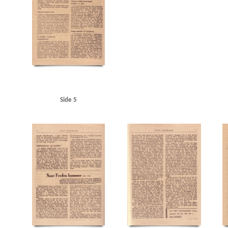
Søborg Chokoladefabrik, Kbh.
Sølvberg, radiotekniker
Sønderjysk Ungdom
Søren Wi
Udenrigsministeriets Pressebureau
Udenrigsministerium, det danske
Ullmanns Maskin
Vilh. Johnsens Radiofabrik, Kbh.
Vinderup Menighedshus
Vordingborg
Ø
Øbro,
Side 5