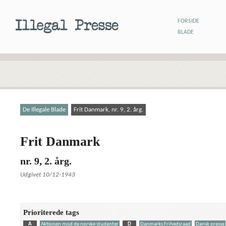
FORSIDE
BLADE
De Illegale Blade
Frit Danmark, nr. 9, 2. årg.
Frit Danmark
nr. 9, 2. årg.
Udgivet 10/12-1943
Prioriterede tags
A
Aktionen mod de norske studenter
D
Danmarks Frihedsraad
Dansk presse