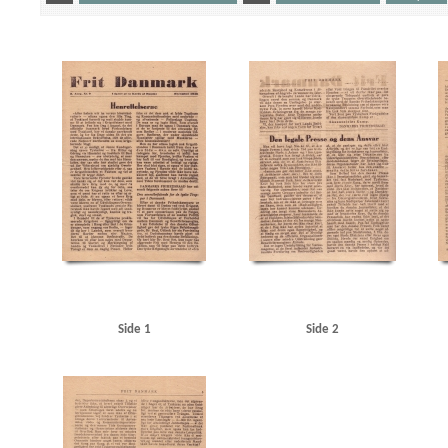
Yderligere tags
A
Aalborg
Aarhus
Aarhus Universitet
Aarhushallen
Absalon, maskinfabrik, Kb
Andersen, Hugo, politibetjent
Annisse Brugsforening
Arbejdernes Produktionsforretni
Berlin
Best, Werner
Bispeparken, Kbh.
Bodenhoff Plads, Kbh.
Broholm, Fyn
C
Dagmarhus
Danmarks Frihedsraad
Dansk Samling
Dansk Staalvarefabrik, Kbh.
DDPA
Drottens Maskinsnedkeri, Randers
Dyrsted, C., Th., politibetjent
E
Ellinge, Fyn
E
Foreningen af Dommerfuldmægtige i Danmark
Fosmark, Johannes, lærer
Fredericia
Glud & Marstrand
Glud, vicepolitiinspektør
Goebbels, Joseph
Göring, Hermann
Gr
Hans Egedes Gade, Kbh.
Hansen, Arno
Hartmanns Maskinfabrik, Kbh.
Hectors Skolage
Hjemmefronten, Norge
Hjørring
Hoff, adjunkt, Randers
Holbæk
Holstebro
Horse
J
Justitsministerium, det danske
Jydske Tidende, Kolding
Jylland
Jørgensen, A.,
Københavns Universitet
Køge
L
Larvik
Laursen, H., snedker, Aarhus
Lemvig
L
Metropolteatret, Kbh.
Modstandsbevægelsen, den danske
Mælkekonservesfabrikken, 
Niels Bohrs Instituttet
Nielsen, Niels, stud.polit.
Nordhavns Værft
Nordre Toldbod
Side 1
Side 2
Nørager Trælastfabrik, Hobro
Nørrebro, Kbh.
Nørrebrogade, Kbh.
Nørregade, Odens
Orion, kutter, Skagen
Orlogsværftet
Oslo Universitet
Otterup Geværfabrik
P
P
Ravnsborggade, Kbh.
Regensen
Rekylsyndikatet, Hellerup
Ribbentrop, Joachim von
Rustningsministerium, det tyske
Rørdal, fabrik
S
Scavenius, Erik, politiker
Scha
Solbjerg, mineralvandsfabrik, Kbh.
Speer, Albert
SS
Statistisk Departement
Store K