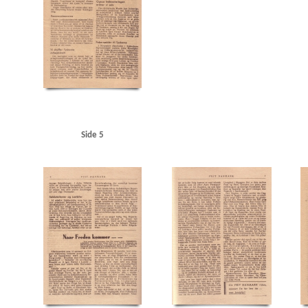
Søborg Chokoladefabrik, Kbh.
Sølvberg, radiotekniker
Sønderjysk Ungdom
Søren Wi
Udenrigsministeriets Pressebureau
Udenrigsministerium, det danske
Ullmanns Maskin
Vilh. Johnsens Radiofabrik, Kbh.
Vinderup Menighedshus
Vordingborg
Ø
Øbro,
Side 5