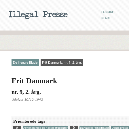
FORSIDE
BLADE
De Illegale Blade
Frit Danmark, nr. 9, 2. årg.
Frit Danmark
nr. 9, 2. årg.
Udgivet 10/12-1943
Prioriterede tags
A
Aktionen mod de norske studenter
D
Danmarks Frihedsraad
Dansk presse