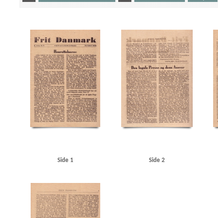
Yderligere tags
A
Aalborg
Aarhus
Aarhus Universitet
Aarhushallen
Absalon, maskinfabrik, Kb
Andersen, Hugo, politibetjent
Annisse Brugsforening
Arbejdernes Produktionsforretni
Berlin
Best, Werner
Bispeparken, Kbh.
Bodenhoff Plads, Kbh.
Broholm, Fyn
C
Dagmarhus
Danmarks Frihedsraad
Dansk Samling
Dansk Staalvarefabrik, Kbh.
DDPA
Drottens Maskinsnedkeri, Randers
Dyrsted, C., Th., politibetjent
E
Ellinge, Fyn
E
Foreningen af Dommerfuldmægtige i Danmark
Fosmark, Johannes, lærer
Fredericia
Glud & Marstrand
Glud, vicepolitiinspektør
Goebbels, Joseph
Göring, Hermann
Gr
Hans Egedes Gade, Kbh.
Hansen, Arno
Hartmanns Maskinfabrik, Kbh.
Hectors Skolage
Hjemmefronten, Norge
Hjørring
Hoff, adjunkt, Randers
Holbæk
Holstebro
Horse
J
Justitsministerium, det danske
Jydske Tidende, Kolding
Jylland
Jørgensen, A.,
Københavns Universitet
Køge
L
Larvik
Laursen, H., snedker, Aarhus
Lemvig
L
Metropolteatret, Kbh.
Modstandsbevægelsen, den danske
Mælkekonservesfabrikken, 
Niels Bohrs Instituttet
Nielsen, Niels, stud.polit.
Nordhavns Værft
Nordre Toldbod
Side 1
Side 2
Nørager Trælastfabrik, Hobro
Nørrebro, Kbh.
Nørrebrogade, Kbh.
Nørregade, Odens
Orion, kutter, Skagen
Orlogsværftet
Oslo Universitet
Otterup Geværfabrik
P
P
Ravnsborggade, Kbh.
Regensen
Rekylsyndikatet, Hellerup
Ribbentrop, Joachim von
Rustningsministerium, det tyske
Rørdal, fabrik
S
Scavenius, Erik, politiker
Scha
Solbjerg, mineralvandsfabrik, Kbh.
Speer, Albert
SS
Statistisk Departement
Store K