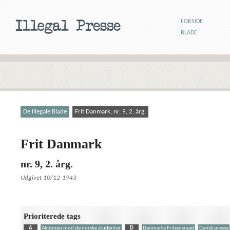
FORSIDE
BLADE
De Illegale Blade
Frit Danmark, nr. 9, 2. årg.
Frit Danmark
nr. 9, 2. årg.
Udgivet 10/12-1943
Prioriterede tags
A
Aktionen mod de norske studenter
D
Danmarks Frihedsraad
Dansk presse