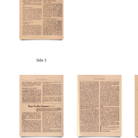
Søborg Chokoladefabrik, Kbh.
Sølvberg, radiotekniker
Sønderjysk Ungdom
Søren Wi
Udenrigsministeriets Pressebureau
Udenrigsministerium, det danske
Ullmanns Maskin
Vilh. Johnsens Radiofabrik, Kbh.
Vinderup Menighedshus
Vordingborg
Ø
Øbro,
Side 5