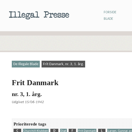
FORSIDE
BLADE
De Illegale Blade
Frit Danmark, nr. 3, 1. årg.
Frit Danmark
nr. 3, 1. årg.
Udgivet 15/06-1942
Prioriterede tags
C
Churchill-Klubben
D
Digt
F
Frit Danmark
L
Larsen, Gunnar, po