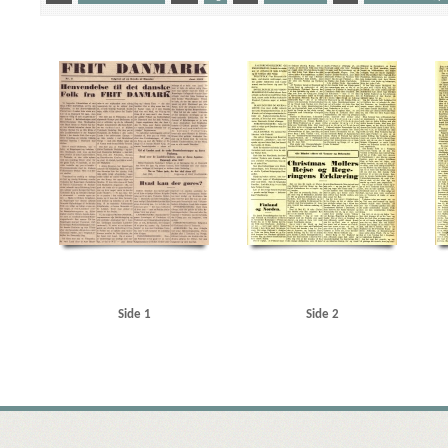
Yderligere tags
A
Aalborg
Aalborg Katedralskole
Aarhus Oliemølle
Amerika
B
B&W (Burm
Brun, Eske, landsfoged
Brønderslev
Buhl, Vilhelm, politiker
Bøhmen
C
Chr. H
De frie Danske
F
F.L. Schmidth
Faxe Kalk
Finland
Foss, Erling, ingeniør
Frank
Grønland
H
Hempel, J.C., grosserer
Heydrich, Reinhard
Holland
Hornborg And
Italien
J
Juncker, Thorkild, direktør
Jylland
K
Kauffmann, Henrik, gesandt
Limfjorden
Lolland-Falster Folketidende
London
M
Middelfart
N
Nation
Petersen, Wilfred, politiker
Polen
R
Reventlow, Eduard, gesandt
Rigsdagen, den
Sorø Amtstidende
Sovjetunionen
St. Nazaire
Svendborg Avis
Svenningsen, Nils, Ude
Thune Jacobsen, Eigil, politiker
Titan, fabrik
U
Ungarn
USA
V
Vestre Fæn
Side 1
Side 2