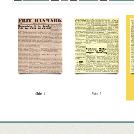
Yderligere tags
A
Aalborg
Aalborg Katedralskole
Aarhus Oliemølle
Amerika
B
B&W (Burm
Brun, Eske, landsfoged
Brønderslev
Buhl, Vilhelm, politiker
Bøhmen
C
Chr. H
De frie Danske
F
F.L. Schmidth
Faxe Kalk
Finland
Foss, Erling, ingeniør
Frank
Grønland
H
Hempel, J.C., grosserer
Heydrich, Reinhard
Holland
Hornborg And
Italien
J
Juncker, Thorkild, direktør
Jylland
K
Kauffmann, Henrik, gesandt
Limfjorden
Lolland-Falster Folketidende
London
M
Middelfart
N
Nation
Petersen, Wilfred, politiker
Polen
R
Reventlow, Eduard, gesandt
Rigsdagen, den
Sorø Amtstidende
Sovjetunionen
St. Nazaire
Svendborg Avis
Svenningsen, Nils, Ude
Thune Jacobsen, Eigil, politiker
Titan, fabrik
U
Ungarn
USA
V
Vestre Fæn
Side 1
Side 2