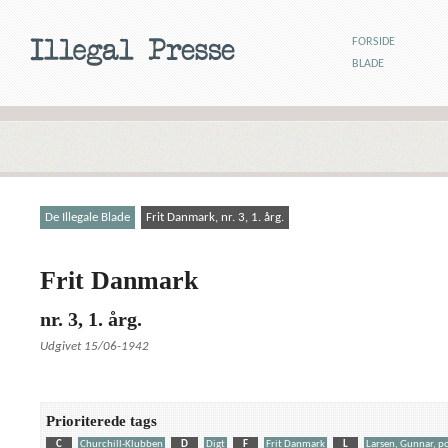
FORSIDE
BLADE
De Illegale Blade
Frit Danmark, nr. 3, 1. årg.
Frit Danmark
nr. 3, 1. årg.
Udgivet 15/06-1942
Prioriterede tags
C
Churchill-Klubben
D
Digt
F
Frit Danmark
L
Larsen, Gunnar, po