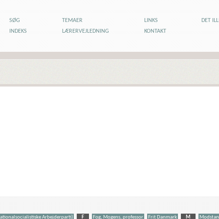
SØG
TEMAER
LINKS
DET IL
INDEKS
LÆRERVEJLEDNING
KONTAKT
ionalsocialistiske Arbejderparti)
F
Fog, Mogens, professor
Frit Danmark
M
Modstan