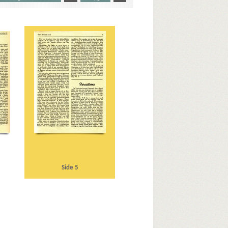
usen, Frits, politiker
D
sing, Thomas, biblioteksdirektør
E
G
Givet
Grundloven
H
HIPO
Holland
astor
Jylland
K
Knutzens Bio
L
e
O
Ommer-Løver
P
Pancke, Günther
 Nr. Ørslev
V
van den Heuvel, politiker
Side 5