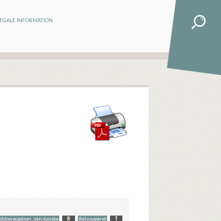
LEGALE INFORMATION
dsbevægelsen, den danske
R
Retsopgøret
T