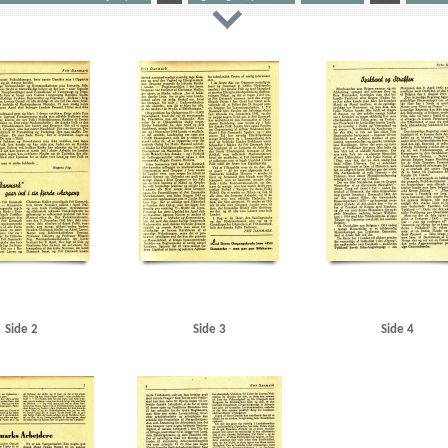
C
Chievitz, Ole, professor
Christiansen, Chr. M., pastor
Christmas Møller, John, politiker
Cla
Danske Toner
Deutsche Kriegs Zeitung
DNSAP (Danmarks Nationalsocialistiske Arbejderparti)
Døs
ig
Frit Danmark
Frit Danmark - Nyheder og Kommentarer
Frit Danmarks Nyhedstjeneste
Fyn
er, pastor
Jensen, Johannes Martin, pastor
Jensen, Niels Kristian, pastor
Jessen, Peter Jørgen, p
 Bent, pastor
M
Meinhardt-Jensen, pastor
Meuse
N
Namur
Nordfinland
Nordnorg
rik, politiker
Shellhuset
Sjælland
Strøbeck, Erik Johannes, pastor
Søe-Petersen, Svend, pastor,
Wilhelm, kejser
Ø
Østjylland
Side 2
Side 3
Side 4