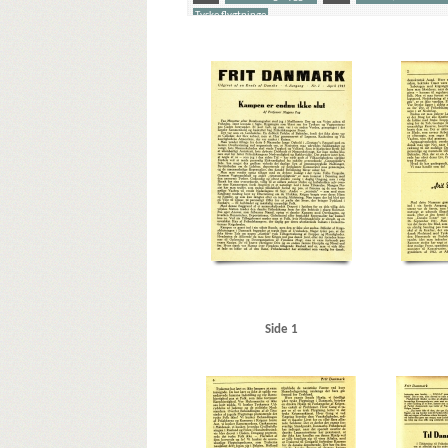
Tyske flygtninge
Yderligere tags
B
Belgien
Best, Werner
Bismarck
Blackpool
Dahl, Flemming, stadsarkivar
Danmarks Frihedsraad
Emserdepechen
F
Fog, Mogens, professor
Frankr
I
Ikke-Angrebspagt, dansk-tysk
J
Jensen, Holg
Larsen, Aksel, politiker
Lindemann, Georg
Lindhardt,
Polen
R
Rusland
Røde Kors
S
Scavenius, E
Vestkysten
Vestrusland
W
Weimarrepublikken
Side 1