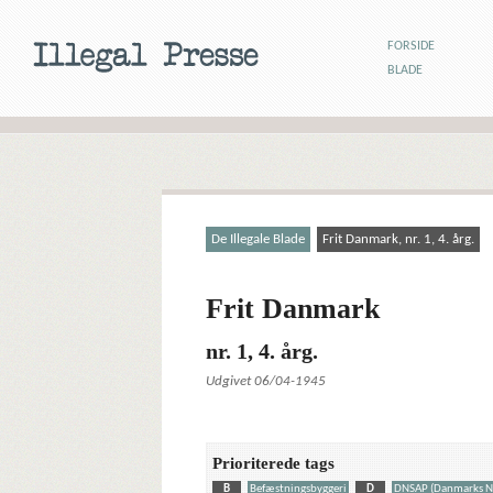
FORSIDE
BLADE
De Illegale Blade
Frit Danmark, nr. 1, 4. årg.
Frit Danmark
nr. 1, 4. årg.
Udgivet 06/04-1945
Prioriterede tags
B
Befæstningsbyggeri
D
DNSAP (Danmarks Nat