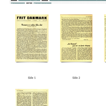
Retsopgøret
T
Tyske flygtninge
Yderligere tags
B
Belgien
Best, Werner
Bismarck
Blackpool
C
Chievitz, Ole, professor
C
Dahl, Flemming, stadsarkivar
Danmarks Frihedsraad
Danske Toner
Deutsche Kriegs Z
Emserdepechen
F
Fog, Mogens, professor
Frankrig
Frit Danmark
Frit Danmar
HIPO
Holland
I
Ikke-Angrebspagt, dansk-tysk
J
Jensen, Holger, pastor
Jen
Knutzens Bio
L
Larsen, Aksel, politiker
Lindemann, Georg
Lindhardt, Bent, past
Løver
P
Pancke, Günther
Polen
R
Rusland
Røde Kors
S
Scavenius, 
Petersen, Svend, pastor, Nr. Ørslev
V
van den Heuvel, politiker
Vestkysten
Vestru
Side 1
Side 2