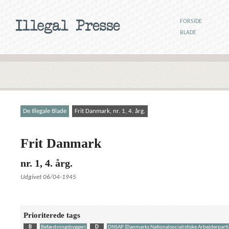
FORSIDE
BLADE
De Illegale Blade
Frit Danmark, nr. 1, 4. årg.
Frit Danmark
nr. 1, 4. årg.
Udgivet 06/04-1945
Prioriterede tags
B
Befæstningsbyggeri
D
DNSAP (Danmarks Nationalsocialistiske Arbejderparti