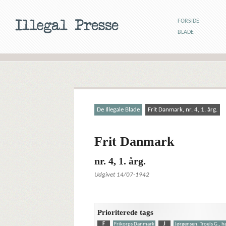
FORSIDE
BLADE
De Illegale Blade
Frit Danmark, nr. 4, 1. årg.
Frit Danmark
nr. 4, 1. årg.
Udgivet 14/07-1942
Prioriterede tags
F
Frikorps Danmark
J
Jørgensen, Troels G., 