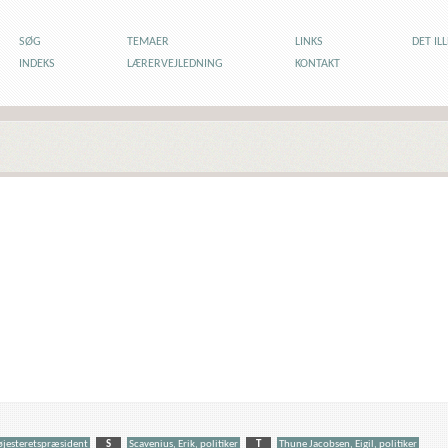
SØG
TEMAER
LINKS
DET IL
INDEKS
LÆRERVEJLEDNING
KONTAKT
højesteretspræsident
S
Scavenius, Erik, politiker
T
Thune Jacobsen, Eigil, politiker