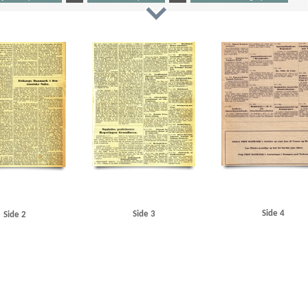
nen
B
Berggrav, Eivind, biskop
Berlin
Bornholm
Brønderslev
BT
Buhl, Vilhelm, politike
er
D
Dansk Arbejde
DNSAP (Danmarks Nationalsocialistiske Arbejderparti)
Dybbøl
E
au
F
Flakkebjerg
Frankrig
Fredericia
Frikorps Danmark
Frit Danmark
Færøerne
G
 Plads
Himmler, Heinrich
Højesteret
I
Ilmensøen
J
Jessen, Halvor, oberst
Justitsm
., højesteretspræsident
K
Kamptegnet
Kanstein, Paul
Knox, John, dommer
Knuth, greve
riker
Land og Folk
Larsen, Gunnar, politiker
Lex Ørum
Lili Marleen
Lillebæltsbroen
Limfjor
N
Nationalbanken
Næstved
O
Olesen, H. Christian
Oslo
Q
Quisling, Vidkun
R
olitiker
Schalburg, Christian F. von
Socialdemokraten
Sociallovsrevisionen
Sovjetunionen
Sp
Trier, Herman
Trondheim
U
Udenrigsministeriets Pressebureau
Udenrigsministerium, det 
rasse
Side 4
Side 3
Side 2