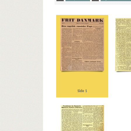
Yderligere tags
A
Aalborg
Aarhus Havn
Atlanterhavsdeklaratio
Christmas Møller, John, politiker
Clausen, Frits, politik
Eskelund, Karl, chef for Udenrigsministeriets Pressebure
H
Hamborg
Helsingør Jernstøberi
Herman Triers
Posten
Jørgensen, A.D., historiker
Jørgensen, Troels G
Kryssing, Christian, Peter
L
la Cour, Vilhelm, histo
Middelfart
Molotov, Vjatjeslav
Mussolini, Benito
Ritzaus Bureau
Rusland
Ry
S
Scavenius, Erik, p
Sønderjylland
T
Thune Jacobsen, Eigil, politiker
Vendsyssel
Vestkysten
W
Waffen-SS
Wilhelmst
Side 1