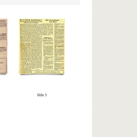
r
C
Christiani & Nielsen
Eden, Anthony
Ekstra Bladet
Glumsø
Goebbels, Joseph
Grundloven
Grønland
inisterium, det danske
Jydske Tidende
Jyllands-
Kofoed Wodschow, Svend K., orlogskaptajn
den
London
Lüdke, Erich
Læsø
M
Regiment Nordland
Rigsdagen, den danske
arekassetidende
Storebæltsoverfarten
Strib
danske
Underhuset
Ungarn
USA
V
Side 5