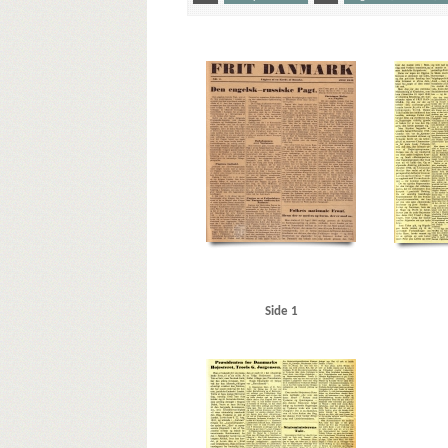
Yderligere tags
A
Aalborg
Aarhus Havn
Atlanterhavsdeklaratio
Christmas Møller, John, politiker
Clausen, Frits, politik
Eskelund, Karl, chef for Udenrigsministeriets Pressebure
H
Hamborg
Helsingør Jernstøberi
Herman Triers
Posten
Jørgensen, A.D., historiker
Jørgensen, Troels G
Kryssing, Christian, Peter
L
la Cour, Vilhelm, histo
Middelfart
Molotov, Vjatjeslav
Mussolini, Benito
Ritzaus Bureau
Rusland
Ry
S
Scavenius, Erik, p
Sønderjylland
T
Thune Jacobsen, Eigil, politiker
Vendsyssel
Vestkysten
W
Waffen-SS
Wilhelmst
Side 1