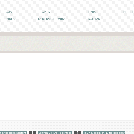
SØG
TEMAER
LINKS
DET IL
INDEKS
LÆRERVEJLEDNING
KONTAKT
højesteretspræsident
S
Scavenius, Erik, politiker
T
Thune Jacobsen, Eigil, politiker