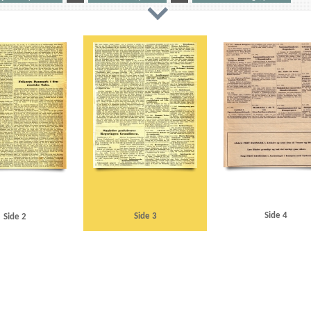
nen
B
Berggrav, Eivind, biskop
Berlin
Bornholm
Brønderslev
BT
Buhl, Vilhelm, politike
er
D
Dansk Arbejde
DNSAP (Danmarks Nationalsocialistiske Arbejderparti)
Dybbøl
E
au
F
Flakkebjerg
Frankrig
Fredericia
Frikorps Danmark
Frit Danmark
Færøerne
G
 Plads
Himmler, Heinrich
Højesteret
I
Ilmensøen
J
Jessen, Halvor, oberst
Justitsm
., højesteretspræsident
K
Kamptegnet
Kanstein, Paul
Knox, John, dommer
Knuth, greve
riker
Land og Folk
Larsen, Gunnar, politiker
Lex Ørum
Lili Marleen
Lillebæltsbroen
Limfjor
N
Nationalbanken
Næstved
O
Olesen, H. Christian
Oslo
Q
Quisling, Vidkun
R
olitiker
Schalburg, Christian F. von
Socialdemokraten
Sociallovsrevisionen
Sovjetunionen
Sp
Trier, Herman
Trondheim
U
Udenrigsministeriets Pressebureau
Udenrigsministerium, det 
rasse
Side 4
Side 3
Side 2