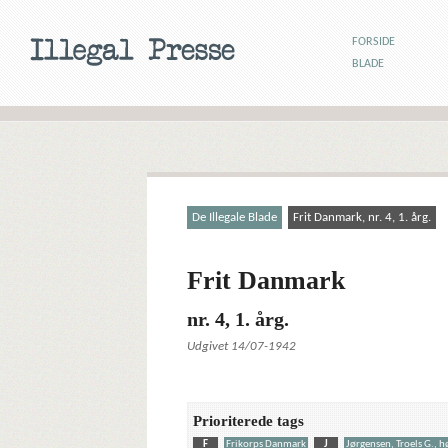
FORSIDE
BLADE
De Illegale Blade
Frit Danmark, nr. 4, 1. årg.
Frit Danmark
nr. 4, 1. årg.
Udgivet 14/07-1942
Prioriterede tags
F
Frikorps Danmark
J
Jørgensen, Troels G., 