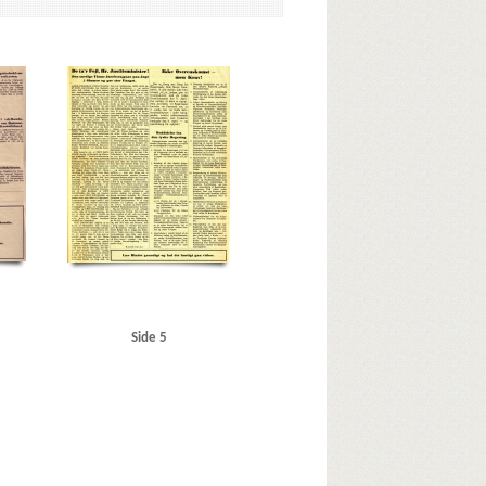
r
C
Christiani & Nielsen
Eden, Anthony
Ekstra Bladet
Glumsø
Goebbels, Joseph
Grundloven
Grønland
inisterium, det danske
Jydske Tidende
Jyllands-
Kofoed Wodschow, Svend K., orlogskaptajn
den
London
Lüdke, Erich
Læsø
M
Regiment Nordland
Rigsdagen, den danske
arekassetidende
Storebæltsoverfarten
Strib
danske
Underhuset
Ungarn
USA
V
Side 5