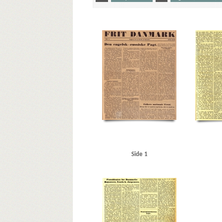
Yderligere tags
A
Aalborg
Aarhus Havn
Atlanterhavsdeklaratio
Christmas Møller, John, politiker
Clausen, Frits, politik
Eskelund, Karl, chef for Udenrigsministeriets Pressebure
H
Hamborg
Helsingør Jernstøberi
Herman Triers
Posten
Jørgensen, A.D., historiker
Jørgensen, Troels G
Kryssing, Christian, Peter
L
la Cour, Vilhelm, histo
Middelfart
Molotov, Vjatjeslav
Mussolini, Benito
Ritzaus Bureau
Rusland
Ry
S
Scavenius, Erik, p
Sønderjylland
T
Thune Jacobsen, Eigil, politiker
Vendsyssel
Vestkysten
W
Waffen-SS
Wilhelmst
Side 1