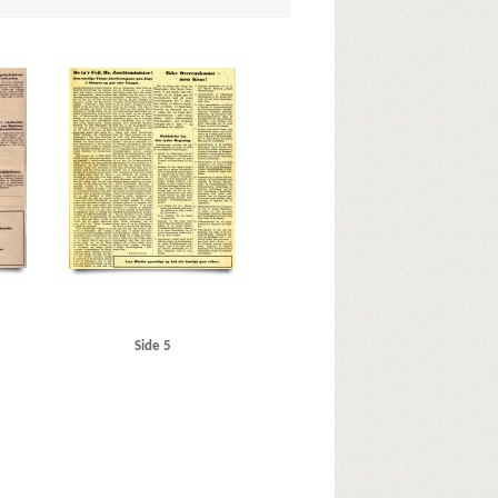
r
C
Christiani & Nielsen
Eden, Anthony
Ekstra Bladet
Glumsø
Goebbels, Joseph
Grundloven
Grønland
inisterium, det danske
Jydske Tidende
Jyllands-
Kofoed Wodschow, Svend K., orlogskaptajn
den
London
Lüdke, Erich
Læsø
M
Regiment Nordland
Rigsdagen, den danske
arekassetidende
Storebæltsoverfarten
Strib
danske
Underhuset
Ungarn
USA
V
Side 5