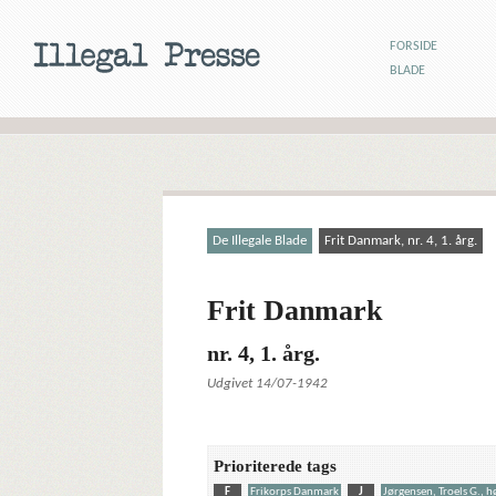
FORSIDE
BLADE
De Illegale Blade
Frit Danmark, nr. 4, 1. årg.
Frit Danmark
nr. 4, 1. årg.
Udgivet 14/07-1942
Prioriterede tags
F
Frikorps Danmark
J
Jørgensen, Troels G., 