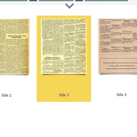
nen
B
Berggrav, Eivind, biskop
Berlin
Bornholm
Brønderslev
BT
Buhl, Vilhelm, politike
er
D
Dansk Arbejde
DNSAP (Danmarks Nationalsocialistiske Arbejderparti)
Dybbøl
E
au
F
Flakkebjerg
Frankrig
Fredericia
Frikorps Danmark
Frit Danmark
Færøerne
G
 Plads
Himmler, Heinrich
Højesteret
I
Ilmensøen
J
Jessen, Halvor, oberst
Justitsm
., højesteretspræsident
K
Kamptegnet
Kanstein, Paul
Knox, John, dommer
Knuth, greve
riker
Land og Folk
Larsen, Gunnar, politiker
Lex Ørum
Lili Marleen
Lillebæltsbroen
Limfjor
N
Nationalbanken
Næstved
O
Olesen, H. Christian
Oslo
Q
Quisling, Vidkun
R
olitiker
Schalburg, Christian F. von
Socialdemokraten
Sociallovsrevisionen
Sovjetunionen
Sp
Trier, Herman
Trondheim
U
Udenrigsministeriets Pressebureau
Udenrigsministerium, det 
rasse
Side 4
Side 3
Side 2