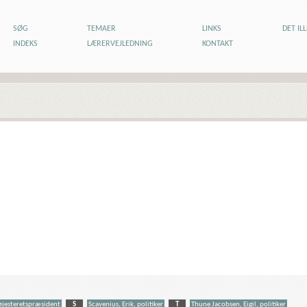
SØG
TEMAER
LINKS
DET IL
INDEKS
LÆRERVEJLEDNING
KONTAKT
højesteretspræsident
S
Scavenius, Erik, politiker
T
Thune Jacobsen, Eigil, politiker