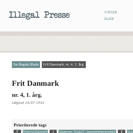
FORSIDE
BLADE
De Illegale Blade
Frit Danmark, nr. 4, 1. årg.
Frit Danmark
nr. 4, 1. årg.
Udgivet 14/07-1942
Prioriterede tags
F
Frikorps Danmark
J
Jørgensen, Troels G., højesteretspræsident
S
Scav