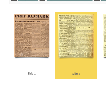
Yderligere tags
A
Aalborg
Aarhus Havn
Atlanterhavsdeklarationen
B
Berggrav, Eivind, bis
Christmas Møller, John, politiker
Clausen, Frits, politiker
D
Dansk Arbejde
DNSAP
Eskelund, Karl, chef for Udenrigsministeriets Pressebureau
F
Flakkebjerg
Frankrig
Grundloven
Grønland
H
Hamborg
Helsingør Jernstøberi
Herman Triers Plads
Justitsministerium, det danske
Jydske Tidende
Jyllands-Posten
Jørgensen, A.D., hist
Knox, John, dommer
Knuth, greve
Kofoed Wodschow, Svend K., orlogskaptajn
Kryss
Lex Ørum
Lili Marleen
Lillebæltsbroen
Limfjorden
London
Lüdke, Erich
Læsø
Olesen, H. Christian
Oslo
Q
Quisling, Vidkun
R
Regiment Nordland
Rigsd
Schalburg, Christian F. von
Socialdemokraten
Sociallovsrevisionen
Sovjetunionen
Trier, Herman
Trondheim
U
Udenrigsministeriets Pressebureau
Udenrigsminist
Wilhelmstrasse
Side 1
Side 2