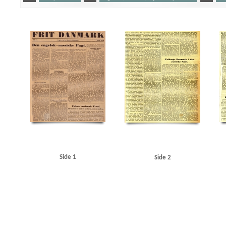
Yderligere tags
A
Aalborg
Aarhus Havn
Atlanterhavsdeklarationen
B
Berggrav, Eivind, bis
Christmas Møller, John, politiker
Clausen, Frits, politiker
D
Dansk Arbejde
DNSAP
Eskelund, Karl, chef for Udenrigsministeriets Pressebureau
F
Flakkebjerg
Frankrig
Grundloven
Grønland
H
Hamborg
Helsingør Jernstøberi
Herman Triers Plads
Justitsministerium, det danske
Jydske Tidende
Jyllands-Posten
Jørgensen, A.D., hist
Knox, John, dommer
Knuth, greve
Kofoed Wodschow, Svend K., orlogskaptajn
Kryss
Lex Ørum
Lili Marleen
Lillebæltsbroen
Limfjorden
London
Lüdke, Erich
Læsø
Olesen, H. Christian
Oslo
Q
Quisling, Vidkun
R
Regiment Nordland
Rigsd
Schalburg, Christian F. von
Socialdemokraten
Sociallovsrevisionen
Sovjetunionen
Trier, Herman
Trondheim
U
Udenrigsministeriets Pressebureau
Udenrigsminist
Wilhelmstrasse
Side 1
Side 2