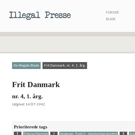
FORSIDE
BLADE
De Illegale Blade
Frit Danmark, nr. 4, 1. årg.
Frit Danmark
nr. 4, 1. årg.
Udgivet 14/07-1942
Prioriterede tags
F
Frikorps Danmark
J
Jørgensen, Troels G., højesteretspræsident
S
Scav