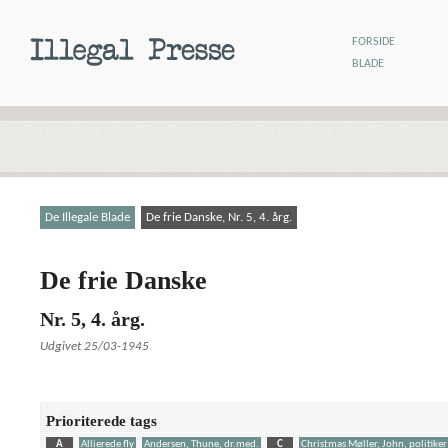
FORSIDE
BLADE
De Illegale Blade
De frie Danske, Nr. 5, 4. årg.
De frie Danske
Nr. 5, 4. årg.
Udgivet 25/03-1945
Prioriterede tags
A
Allierede fly
Andersen, Thune, dr.med.
C
Christmas Møller, John, politiker