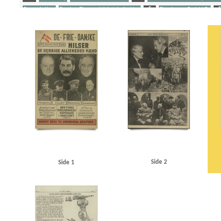
Den røde Hær
Døssing, Thomas, biblioteksdirektør
E
Eisenhower, Dwight D.
F
Hersholt, Jean, skuespiller
J
Jernbanesabotage
L
Landbruget
R
Rom, 
Vestre Fængsel
Værnemageri
W
Wienerbørnene
Yderligere tags
A
Amerika
Andersen, Thune, dr.med.
Associated Press
B
Berlin
Brandstru
Churchill, Winston
Corsaren, falsk illegalt blad
D
Dagmarhus
De frie Danske
D
Eden, Anthony
Eisenhower, Dwight D.
Eunson, Robert, journalist
F
Folkeforbu
Goebbels, Joseph
Göring, Hermann
Günther, Hans F.K., politiker
H
Harrimann,
Holland
Hornsherred
I
Ikke-Angrebspagt, dansk-tysk
J
Jeanne d'Arc Skolen
Leathers, Lord, politiker
Livgarden
London
M
Modstandsbevægelsen, den dans
Neuengamme
New York
Niels Ebbesensvej, Kbh.
P
Polen
Politigaarden, Kbh.
Rokossovsky, Konstantin, general
Rom, Bendt
Roosevelt, Franklin D.
Rothe Meyer, Ar
Schweiz
Shellhuset
Sommerkorpset
Sovjetunionen
SS
Stalin, Josef
Stettinius, E
UNRA (United Nations Relief and Reorganisation Administration)
V
Versaillestrakta
Side 2
Side 1
Willys Overland Motor Company
Z
Zhukov, Georgy, marskal
Ø
Østfronten