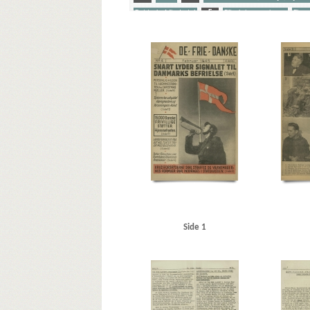
Det tyske Mindretal
E
Efterkrigsregeringen
Ehren
Søfolk
T
Tyske krigsforbrydelser
U
Udeflåd
Yderligere tags
A
Aftonbladet
Amerika
Amundsen, Finn
Assoc
Braun von Stumm, Gustaf, gesandt
Brun, Eske, landsfo
Clemmensen, Carl Henrik, redaktør
D
De frie Dan
Ehrenburg, Ilja, forfatter
Eisenhower, Dwight D.
F
Standartenführer
Goebbels, Joseph
Granberg, korre
Hitlerjugend
Hoppegarten, Berlin
Hviderusland
J
Koncerthuset, Stockholm
Königsalle, Berlin
Krauss, W
Lönnegren, konsul, Stockholm
M
Maidanek
Mar
Pancke, Günther
Paris
Paulsson, kontorchef, Stockh
Rasche, Emil, redaktør
Rhinen
Rigsdagen, den danske
STB (Skandinavisk Telegram Bureau)
Stockholm
Swane
Side 1
Unter den Linden, Berlin
USA
Utlänningskommission
Ørnberg, Leif, balletdanser
Østfronten