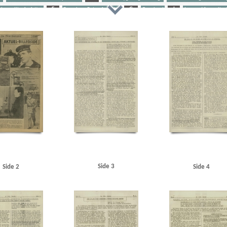
burg, Ilja, forfatter
F
Freuchen, Peter, forfatter
G
Grønland
J
Jensen, Viggo alias
en
Ø
Ørnberg, Leif, balletdanser
Østfrontfrivllige
iated Press
Attlee, Clement R.
B
Babi Jar
Balchen, Bent, oberst
Berlin
Bernhardi, F. von,
ged
Bulls Presstjänst
C
Christian X
Christmas Møller, John jr., løjtnant
Christmas Møller, J
ske
de Hemmer Gudme, Steen
Det danske Raad
Det kgl. Teater
Dietrich, Dr., rigspressechef
DK
Folkestormen
Folketinget
Frankrig
Freuchen, Peter, forfatter
Furtwängler, Wilhelm, dirigent
spondent
Grundloven
Grønland
Gøteborg
H
Haus des deutschen Rechtes, Berlin
Hegerm
Jäderlund, korrespondent
Jensen, Viggo alias Virius, cand.theol.
Jørgen-Jensen, Elna, solodan
erner, skuespiller
Kurfürstendamm, Berlin
L
Landelius, korrespondent
Lander, Margot, s
k Brandenburg
Modstandsbevægelsen, den danske
N
Nationalbanken
Nordnorge
Nordsl
olm
Paulus, Friedrich, general
Polen
Pommern
Prawitz, korrespondent
Preussen
Propagand
Rode, Ebbe, skuespiller
Rusland
S
Scavenius, Erik, politiker
Schalburgtage
Shellhuset
, landsfoged
Sydslesvig
T
Tiergarten, Berlin
Tyskland og den næste Krig, bogtitel
U
Side 3
Side 2
Side 4
en
V
Vitebsk
W
Warszawa
Westdeutscher Beobachter
Wien
Wieth, Mogens, skues