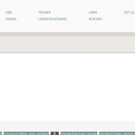
SØG
TEMAER
LINKS
DET IL
INDEKS
LÆRERVEJLEDNING
KONTAKT
t
Christmas Møller, John, politiker
D
Danske flygtninge i Sverige
Danske frivillige i allieret 