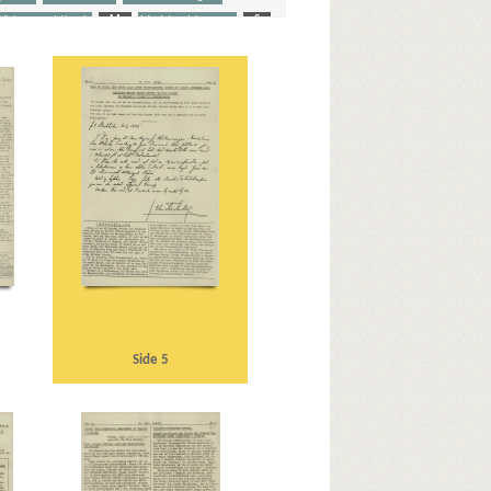
 Virius, cand.theol.
M
Modstandskampen
S
 general
Best, Werner
ohn, politiker
Clearingdrab
P (Danmarks Kommunistiske Parti)
E
G
Gilbert, Horst Edvard Hubert Ernst, SS-
ann-Lindencrone, Cai, teaterchef
Heilbrunn
ser
K
Kauffmann, Henrik, gesandt
Kiev
olodanser
Leipzigerplatz, Berlin
Lissabon
esvig
O
Outze, Børge, journalist
P
aministerium, det tyske
R
Sommerkorpset
Sovjetunionen
Udenrigsministerium, det tyske
Side 5
piller
Würtemberg
Ø