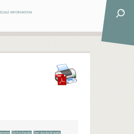
LEGALE INFORMATION
tjeneste
De frie Danske
Den danske Brigade