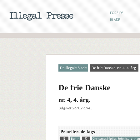
FORSIDE
BLADE
De Illegale Blade
De frie Danske, nr. 4, 4. årg.
De frie Danske
nr. 4, 4. årg.
Udgivet 26/02-1945
Prioriterede tags
B
Berlin
C
Christmas Møller, John jr., løjtnan